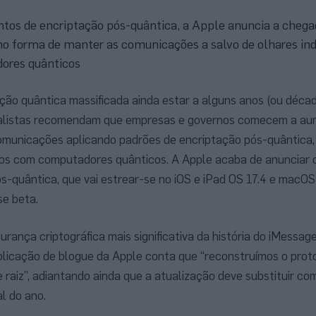
os de encriptação pós-quântica, a Apple anuncia a chega
o forma de manter as comunicações a salvo de olhares ind
ores quânticos
ão quântica massificada ainda estar a alguns anos (ou déca
cialistas recomendam que empresas e governos comecem a au
omunicações aplicando padrões de encriptação pós-quântica
ados com computadores quânticos. A Apple acaba de anunciar 
s-quântica, que vai estrear-se no iOS e iPad OS 17.4 e macOS 
se beta.
urança criptográfica mais significativa da história do iMessag
blicação de blogue da Apple conta que “reconstruímos o prot
e raiz”, adiantando ainda que a atualização deve substituir 
al do ano.