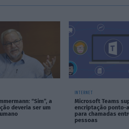
INTERNET
immermann: “Sim”, a
Microsoft Teams su
ação deveria ser um
encriptação ponto-
 humano
para chamadas entr
pessoas