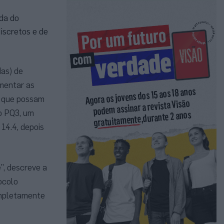
da do
iscretos e de
das) de
mentar as
, que possam
o PQ3, um
14.4, depois
e”, descreve a
ocolo
completamente