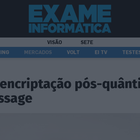
VISÃO
SE7E
ING
MERCADOS
VOLT
EI TV
TESTE
 encriptação pós-quânt
ssage