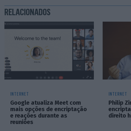
RELACIONADOS
INTERNET
INTERNET
Google atualiza Meet com
Philip Z
mais opções de encriptação
encript
e reações durante as
direito
reuniões