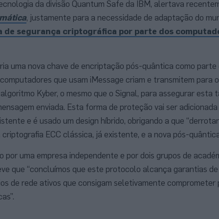
tecnologia da divisão Quantum Safe da IBM, alertava recent
mática
, justamente para a necessidade de adaptação do mu
 de segurança criptográfica por parte dos computad
cria uma nova chave de encriptação pós-quântica como parte
e computadores que usam iMessage criam e transmitem para o
 algoritmo Kyber, o mesmo que o Signal, para assegurar esta t
 mensagem enviada. Esta forma de proteção vai ser adicionada 
xistente e é usado um design híbrido, obrigando a que “derrota
criptografia ECC clássica, já existente, e a nova pós-quântica
do por uma empresa independente e por dois grupos de académ
reve que “concluímos que este protocolo alcança garantias d
rios de rede ativos que consigam seletivamente comprometer 
as”.