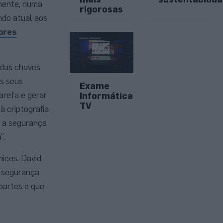
emente, numa
rigorosas
ndo atual aos
ores
 das chaves
s seus
Exame
arefa e gerar
Informática
TV
à criptografia
r a segurança
”.
icos. David
e segurança
partes e que