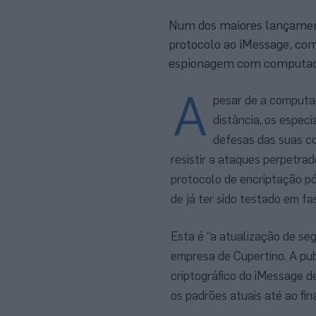
Num dos maiores lançament
protocolo ao iMessage, com
espionagem com computad
A
pesar de a computaç
distância, os espe
defesas das suas c
resistir a ataques perpetr
protocolo de encriptação pó
de já ter sido testado em fa
Esta é “a atualização de seg
empresa de Cupertino. A pu
criptográfico do iMessage d
os padrões atuais até ao fin