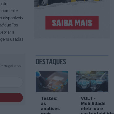
o de
aticamente
o disponíveis
ed
que “os
uebrar a
sagens usadas
DESTAQUES
Portugal e no
Testes:
VOLT -
as
Mobilidade
análises
elétrica e
mais
sustentabilid