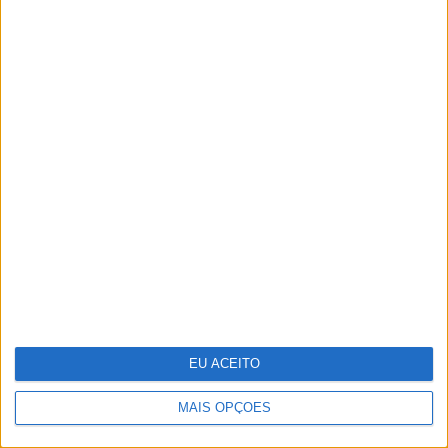
Parque Marinho Luiz Saldanha: Um mar
abençoado, nas palavras e imagens do
multipremiado fotógrafo Luís Quinta
EU ACEITO
MAIS OPÇÕES