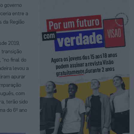
do governo
ceria entre a
s da Região
sde 2019,
 transição
“no final do
deira levou a
tiram apurar
comparação
tuguês, com
a, terão sido
rma do 6º ano