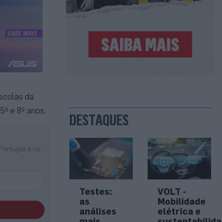
escolas da
5º e 8º anos.
DESTAQUES
Portugal e no
Testes:
VOLT -
as
Mobilidade
análises
elétrica e
mais
sustentabilid