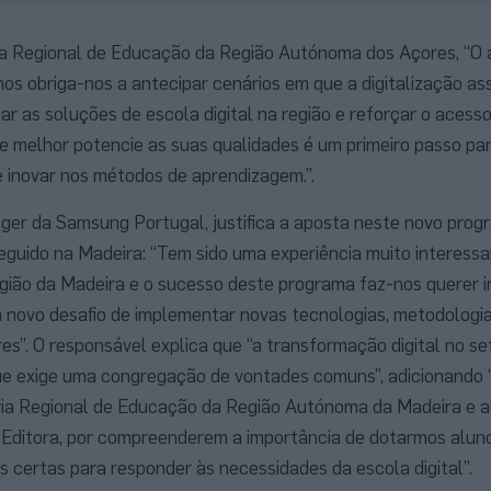
ria Regional de Educação da Região Autónoma dos Açores, “O 
s obriga-nos a antecipar cenários em que a digitalização a
ar as soluções de escola digital na região e reforçar o acess
e melhor potencie as suas qualidades é um primeiro passo par
e inovar nos métodos de aprendizagem.”.
er da Samsung Portugal, justifica a aposta neste novo prog
uido na Madeira: “Tem sido uma experiência muito interessa
gião da Madeira e o sucesso deste programa faz-nos querer ir
 novo desafio de implementar novas tecnologias, metodologi
”. O responsável explica que “a transformação digital no se
e exige uma congregação de vontades comuns”, adicionando 
aria Regional de Educação da Região Autónoma da Madeira e a
 Editora, por compreenderem a importância de dotarmos alun
 certas para responder às necessidades da escola digital”.