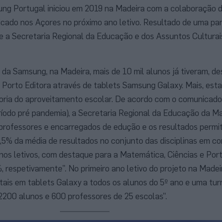
ung Portugal iniciou em 2019 na Madeira com a colaboração 
plicado nos Açores no próximo ano letivo. Resultado de uma par
e a Secretaria Regional da Educação e dos Assuntos Culturai
a Samsung, na Madeira, mais de 10 mil alunos já tiveram, de
a Porto Editora através de tablets Samsung Galaxy. Mais, esta
horia do aproveitamento escolar. De acordo com o comunicado, 
eríodo pré pandemia), a Secretaria Regional da Educação da Ma
 professores e encarregados de edução e os resultados permi
5% da média de resultados no conjunto das disciplinas em 
nos letivos, com destaque para a Matemática, Ciências e Por
, respetivamente”. No primeiro ano letivo do projeto na Madeir
gitais em tablets Galaxy a todos os alunos do 5º ano e uma tu
 2200 alunos e 600 professores de 25 escolas”.