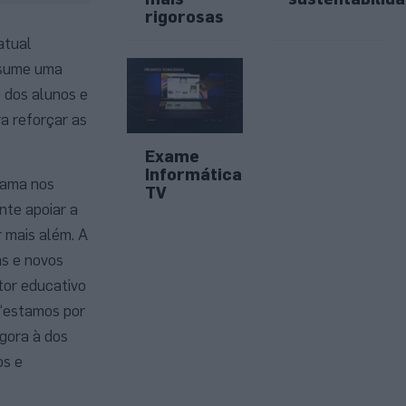
rigorosas
atual
ssume uma
o dos alunos e
a reforçar as
Exame
Informática
rama nos
TV
nte apoiar a
 mais além. A
as e novos
tor educativo
“estamos por
gora à dos
os e