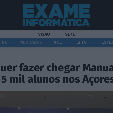
VISÃO
SE7E
ING
MERCADOS
VOLT
EI TV
TESTE
uer fazer chegar Manua
15 mil alunos nos Açore