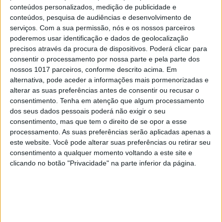
conteúdos personalizados, medição de publicidade e
conteúdos, pesquisa de audiências e desenvolvimento de
serviços.
Com a sua permissão, nós e os nossos parceiros
REPÓRTER EI
poderemos usar identificação e dados de geolocalização
Keep iT – alavancas e botijas para gerar
precisos através da procura de dispositivos. Poderá clicar para
consentir o processamento por nossa parte e pela parte dos
eletricidade
nossos 1017 parceiros, conforme descrito acima. Em
alternativa, pode aceder a informações mais pormenorizadas e
alterar as suas preferências antes de consentir ou recusar o
consentimento.
Tenha em atenção que algum processamento
dos seus dados pessoais poderá não exigir o seu
CAPA DA EDIÇÃO
consentimento, mas que tem o direito de se opor a esse
processamento. As suas preferências serão aplicadas apenas a
este website. Você pode alterar suas preferências ou retirar seu
consentimento a qualquer momento voltando a este site e
clicando no botão "Privacidade" na parte inferior da página.