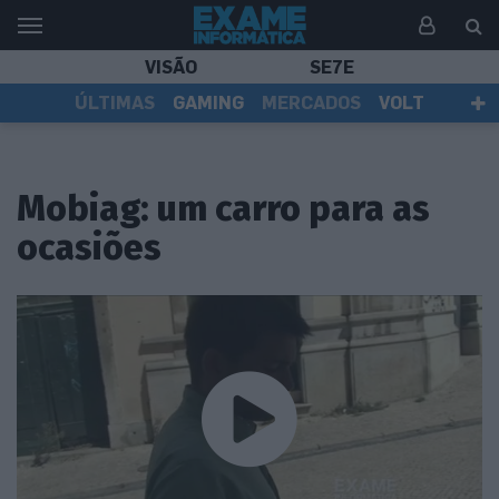
VISÃO
SE7E
ÚLTIMAS
GAMING
MERCADOS
VOLT
EI TV
TESTES
ASSINANTES
Mobiag: um carro para as
ocasiões