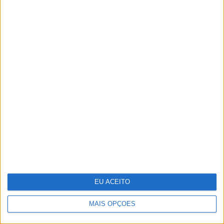
A fruta comum que têm mais de 1600
elementos e que os cientistas querem
ver reconhecida como "superalimento"
EU ACEITO
MAIS OPÇÕES
Moda: "Look" festivaleiro