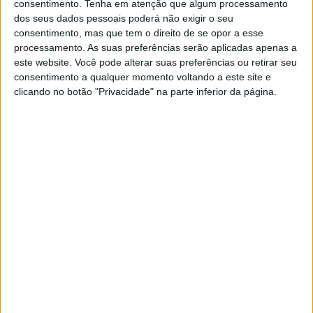
consentimento.
Tenha em atenção que algum processamento
dos seus dados pessoais poderá não exigir o seu
consentimento, mas que tem o direito de se opor a esse
processamento. As suas preferências serão aplicadas apenas a
este website. Você pode alterar suas preferências ou retirar seu
consentimento a qualquer momento voltando a este site e
clicando no botão "Privacidade" na parte inferior da página.
EI TV
Conheça os bastidores tecnológicos da
Web Summit
Uma equipa de dezenas de pessoas da Meo Empresas
monitorizou ao segundo, durante os quatro dias da Web
Summit, toda a infraestrutura de comunicações, desde
a rede fixa, cobertura de Wi-Fi e também o 5G. Mais de
70 mil pessoas passaram pelo certame e tiraram
partido desta rede, consumindo um total de 63 TB de
dados