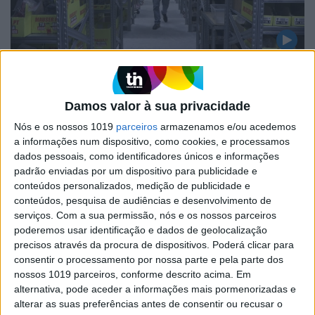
MERCADOS
Como a loja de eletrónica Mauser gere
Damos valor à sua privacidade
mais de 500 encomendas por dia
Nós e os nossos 1019
parceiros
armazenamos e/ou acedemos
Fomos conhecer como a Mauser, uma das maiores
a informações num dispositivo, como cookies, e processamos
redes de venda de eletrónica do País, lida de forma
dados pessoais, como identificadores únicos e informações
eficiente com os desafios de gestão de encomendas e
de faturação. A solução assenta numa plataforma
padrão enviadas por um dispositivo para publicidade e
integrada com o próprio software da marca que
conteúdos personalizados, medição de publicidade e
processa entre 500 e 600 encomendas por dia, de
conteúdos, pesquisa de audiências e desenvolvimento de
diversos setores
serviços.
Com a sua permissão, nós e os nossos parceiros
poderemos usar identificação e dados de geolocalização
precisos através da procura de dispositivos. Poderá clicar para
consentir o processamento por nossa parte e pela parte dos
nossos 1019 parceiros, conforme descrito acima. Em
alternativa, pode aceder a informações mais pormenorizadas e
alterar as suas preferências antes de consentir ou recusar o