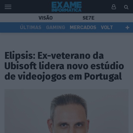
VISÃO
SE7E
ÚLTIMAS
GAMING
MERCADOS
VOLT
EI TV
TESTES
ASSINANTES
Elipsis: Ex-veterano da
Ubisoft lidera novo estúdio
de videojogos em Portugal