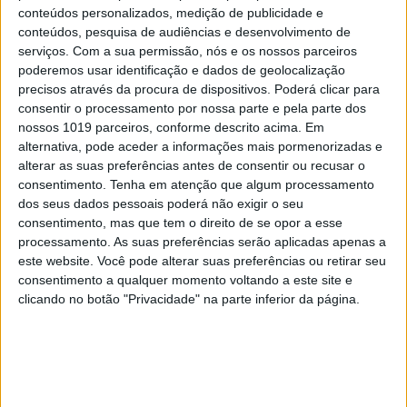
conteúdos personalizados, medição de publicidade e
que mais empresas possam vir para cá”.
conteúdos, pesquisa de audiências e desenvolvimento de
serviços.
Com a sua permissão, nós e os nossos parceiros
poderemos usar identificação e dados de geolocalização
precisos através da procura de dispositivos. Poderá clicar para
consentir o processamento por nossa parte e pela parte dos
Palavras-chave:
nossos 1019 parceiros, conforme descrito acima. Em
alexandre amâncio
elipsis
Entretenimento
estudio
alternativa, pode aceder a informações mais pormenorizadas e
alterar as suas preferências antes de consentir ou recusar o
funplus
Gaming
Ubisoft
Videojogos
consentimento.
Tenha em atenção que algum processamento
dos seus dados pessoais poderá não exigir o seu
consentimento, mas que tem o direito de se opor a esse
processamento. As suas preferências serão aplicadas apenas a
este website. Você pode alterar suas preferências ou retirar seu
consentimento a qualquer momento voltando a este site e
clicando no botão "Privacidade" na parte inferior da página.