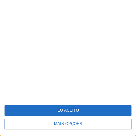
Do ponto A ao G, eis o mapa de prazer
da mulher
Gala especial de Natal de 'A Tua Cara
Não Me é Estranha'
EU ACEITO
MAIS OPÇÕES