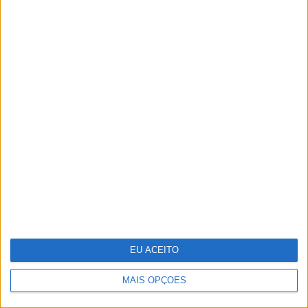
“Uma mãe-chimpanzé educa os filhos
tal como uma mãe humana devia educar
os seus”. Os ensinamentos de Jane
Goodall numa entrevista a VISÃO
EU ACEITO
MAIS OPÇÕES
Fanny Rodrigues inaugura loja de roupa