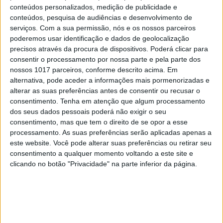
conteúdos personalizados, medição de publicidade e
conteúdos, pesquisa de audiências e desenvolvimento de
serviços.
Com a sua permissão, nós e os nossos parceiros
poderemos usar identificação e dados de geolocalização
CULTURA
EXCLUSIVO
precisos através da procura de dispositivos. Poderá clicar para
“Calle Málaga”: Carmen Maura põe a
consentir o processamento por nossa parte e pela parte dos
velhice nua e o cinema em sentido
nossos 1017 parceiros, conforme descrito acima. Em
alternativa, pode aceder a informações mais pormenorizadas e
alterar as suas preferências antes de consentir ou recusar o
consentimento.
Tenha em atenção que algum processamento
dos seus dados pessoais poderá não exigir o seu
consentimento, mas que tem o direito de se opor a esse
processamento. As suas preferências serão aplicadas apenas a
este website. Você pode alterar suas preferências ou retirar seu
consentimento a qualquer momento voltando a este site e
clicando no botão "Privacidade" na parte inferior da página.
OPINIÃO