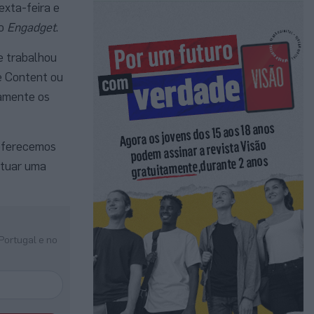
sexta-feira e
ao
Engadget
.
ve trabalhou
e Content ou
tamente os
 oferecemos
etuar uma
Portugal e no