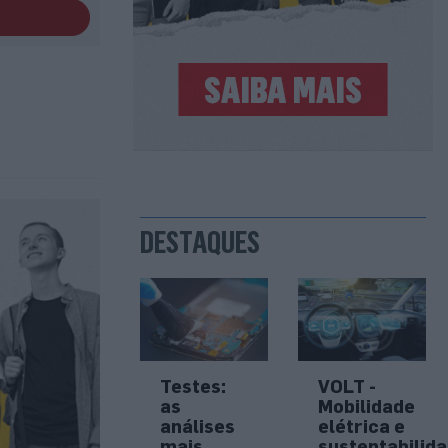
DESTAQUES
Testes:
VOLT -
as
Mobilidade
análises
elétrica e
mais
sustentabilid