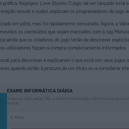
a gráfica
Negligee: Love Stories
. O jogo vai ser lançado esta 
teração sexual e nudez, explicam os programadores do jogo 
bilizado em julho, mas foi rapidamente censurado. Agora, a Val
 removidos os conteúdos que sejam marcados com a tag Matur
ica ainda que os criadores do jogo terão de descrever explici
 os utilizadores façam a compra completamente informados.
local para descrever e explicarem o que está nos seus jogos
dores quando estão à procura de um título ou a considerar ef
EXAME INFORMÁTICA DIÁRIA
Todos os dias, pelas 18h, a melhor informação sobre tecnologia em 
mundo