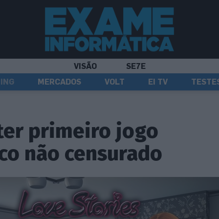
VISÃO
SE7E
ING
MERCADOS
VOLT
EI TV
TESTE
ter primeiro jogo
co não censurado