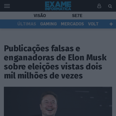
VISÃO
SE7E
ÚLTIMAS
GAMING
MERCADOS
VOLT
EI TV
TESTES
ASSINANTES
Publicações falsas e
enganadoras de Elon Musk
sobre eleições vistas dois
mil milhões de vezes