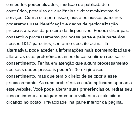
dois milhões de dólares a dois eleitores
conteúdos personalizados, medição de publicidade e
conteúdos, pesquisa de audiências e desenvolvimento de
serviços.
Com a sua permissão, nós e os nossos parceiros
poderemos usar identificação e dados de geolocalização
precisos através da procura de dispositivos. Poderá clicar para
consentir o processamento por nossa parte e pela parte dos
nossos 1017 parceiros, conforme descrito acima. Em
alternativa, pode aceder a informações mais pormenorizadas e
alterar as suas preferências antes de consentir ou recusar o
consentimento.
Tenha em atenção que algum processamento
dos seus dados pessoais poderá não exigir o seu
consentimento, mas que tem o direito de se opor a esse
processamento. As suas preferências serão aplicadas apenas a
este website. Você pode alterar suas preferências ou retirar seu
VISÃO DO DIA
EXCLUSIVO
consentimento a qualquer momento voltando a este site e
Elon Musk pode comprar a vitória de
clicando no botão "Privacidade" na parte inferior da página.
Trump?