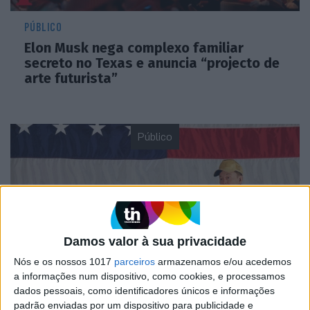
PÚBLICO
Elon Musk nega complexo familiar
secreto no Texas e anuncia “projecto de
arte futurista”
Público
Damos valor à sua privacidade
Nós e os nossos 1017
parceiros
armazenamos e/ou acedemos
a informações num dispositivo, como cookies, e processamos
PÚBLICO
dados pessoais, como identificadores únicos e informações
Apesar dos avisos judiciais, Musk já deu
padrão enviadas por um dispositivo para publicidade e