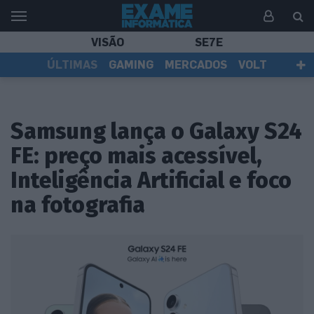
VISÃO
SE7E
ÚLTIMAS
GAMING
MERCADOS
VOLT
EI TV
TESTES
ASSINANTES
Samsung lança o Galaxy S24
FE: preço mais acessível,
Inteligência Artificial e foco
na fotografia