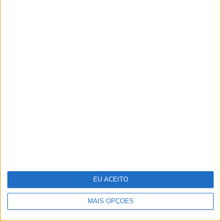
Do ponto A ao G, eis o mapa de prazer
da mulher
EU ACEITO
MAIS OPÇÕES