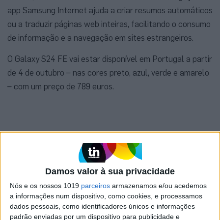
app Samsung Internet ajuda a criar resumos automáticos
ou a traduzir páginas web inteiras, facilitando o consumo
de informação e a navegação em sites estrangeiros.
O Galaxy S24 FE vai estar disponível em Portugal a partir
de 4 de outubro – nas cores preto, azul, verde e amarelo
– com um preço de 789 euros.
Palavras-chave:
s24fe
Samsung
Smartphones
Damos valor à sua privacidade
Nós e os nossos 1019
parceiros
armazenamos e/ou acedemos
a informações num dispositivo, como cookies, e processamos
dados pessoais, como identificadores únicos e informações
padrão enviadas por um dispositivo para publicidade e