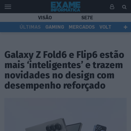
VISÃO
SE7E
ÚLTIMAS
GAMING
MERCADOS
VOLT
EI TV
TESTES
ASSINANTES
Galaxy Z Fold6 e Flip6 estão
mais ‘inteligentes’ e trazem
novidades no design com
desempenho reforçado