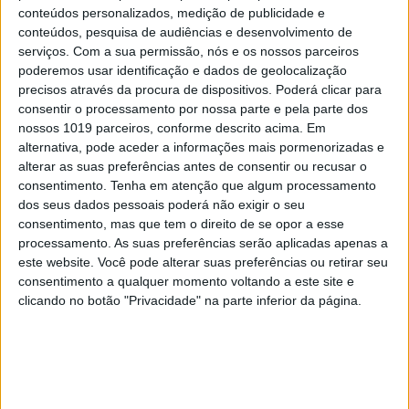
conteúdos personalizados, medição de publicidade e
estilos diferentes. Já nos vídeos, a funcionalidade
conteúdos, pesquisa de audiências e desenvolvimento de
Instant Slow-mo permite abrandar instantaneamente e
serviços.
Com a sua permissão, nós e os nossos parceiros
poderemos usar identificação e dados de geolocalização
gerar frames adicionais, mantendo a suavidade na
precisos através da procura de dispositivos. Poderá clicar para
experiência de visualização.
consentir o processamento por nossa parte e pela parte dos
nossos 1019 parceiros, conforme descrito acima. Em
alternativa, pode aceder a informações mais pormenorizadas e
alterar as suas preferências antes de consentir ou recusar o
consentimento.
Tenha em atenção que algum processamento
Personalização e criatividade em
dos seus dados pessoais poderá não exigir o seu
modo ‘flexível’
consentimento, mas que tem o direito de se opor a esse
processamento. As suas preferências serão aplicadas apenas a
este website. Você pode alterar suas preferências ou retirar seu
O Galaxy Z Flip6 traz melhorias no ecrã exterior (Super
consentimento a qualquer momento voltando a este site e
clicando no botão "Privacidade" na parte inferior da página.
AMOLED FlexWindow) de 3,4 polegadas, permitindo o
acesso a funcionalidades impulsionadas por IA sem
necessidade de desdobrar o smartphone. Através do
ecrã exterior, que passa a oferecer ainda mais opções de
Widgets, é possível aceder ainda às atualizações e