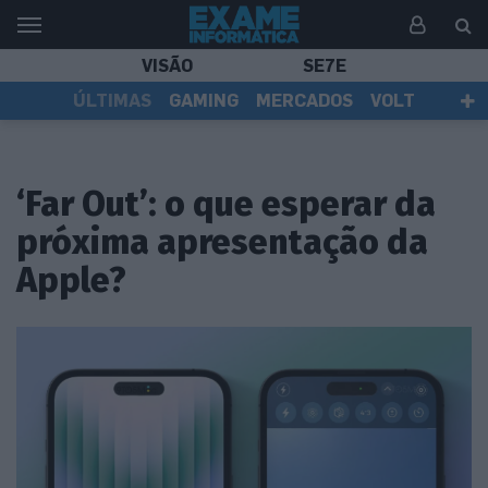
VISÃO
SE7E
ÚLTIMAS
GAMING
MERCADOS
VOLT
EI TV
TESTES
ASSINANTES
‘Far Out’: o que esperar da
próxima apresentação da
Apple?