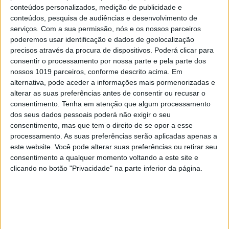
conteúdos personalizados, medição de publicidade e
conteúdos, pesquisa de audiências e desenvolvimento de
serviços.
Com a sua permissão, nós e os nossos parceiros
poderemos usar identificação e dados de geolocalização
precisos através da procura de dispositivos. Poderá clicar para
MERCADOS
consentir o processamento por nossa parte e pela parte dos
nossos 1019 parceiros, conforme descrito acima. Em
TikTok prepara-se para rivalizar com
alternativa, pode aceder a informações mais pormenorizadas e
Apple e Spotify no streaming de música
alterar as suas preferências antes de consentir ou recusar o
consentimento.
Tenha em atenção que algum processamento
dos seus dados pessoais poderá não exigir o seu
consentimento, mas que tem o direito de se opor a esse
processamento. As suas preferências serão aplicadas apenas a
este website. Você pode alterar suas preferências ou retirar seu
consentimento a qualquer momento voltando a este site e
clicando no botão "Privacidade" na parte inferior da página.