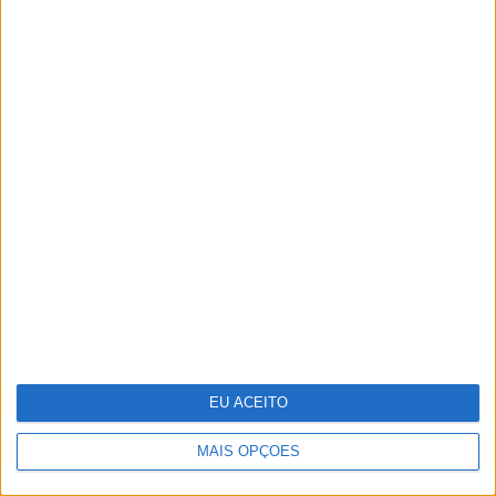
Parque Marinho Luiz Saldanha: Um mar
abençoado, nas palavras e imagens do
multipremiado fotógrafo Luís Quinta
EU ACEITO
MAIS OPÇÕES