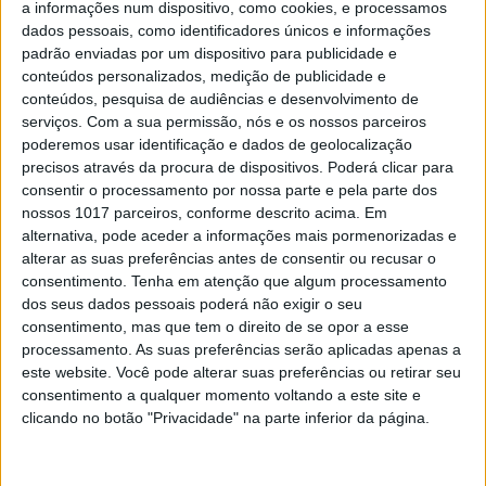
a informações num dispositivo, como cookies, e processamos
Grandes novidades à espreita na
dados pessoais, como identificadores únicos e informações
Apple Worldwide Developers
padrão enviadas por um dispositivo para publicidade e
Conference?
conteúdos personalizados, medição de publicidade e
Arranca hoje um dos eventos preferidos da
conteúdos, pesquisa de audiências e desenvolvimento de
Apple para mostrar grandes novidades. Na
serviços.
Com a sua permissão, nós e os nossos parceiros
edição deste ano, há a expetativa para o maior
poderemos usar identificação e dados de geolocalização
anúncio de hardware da empresa, desde o Apple
precisos através da procura de dispositivos. Poderá clicar para
Watch de 2015
consentir o processamento por nossa parte e pela parte dos
nossos 1017 parceiros, conforme descrito acima. Em
alternativa, pode aceder a informações mais pormenorizadas e
alterar as suas preferências antes de consentir ou recusar o
Exame Informática
consentimento.
Tenha em atenção que algum processamento
dos seus dados pessoais poderá não exigir o seu
consentimento, mas que tem o direito de se opor a esse
processamento. As suas preferências serão aplicadas apenas a
este website. Você pode alterar suas preferências ou retirar seu
consentimento a qualquer momento voltando a este site e
clicando no botão "Privacidade" na parte inferior da página.