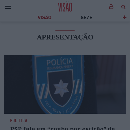
VISÃO
SE7E
APRESENTAÇÃO
POLÍTICA
PSP fala em “roubo por esticão” de