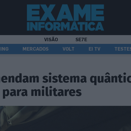
VISÃO
SE7E
ING
MERCADOS
VOLT
EI TV
TESTE
endam sistema quânti
para militares