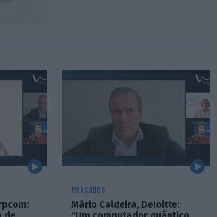
MERCADOS
arpcom:
Mário Caldeira, Deloitte:
a de
"Um computador quântico