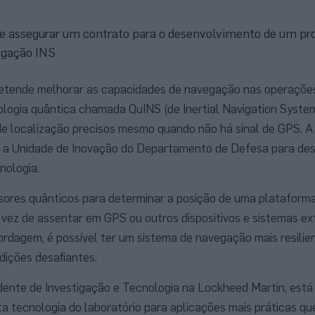
e assegurar um contrato para o desenvolvimento de um pro
egação INS
etende melhorar as capacidades de navegação nas operações
logia quântica chamada QuINS (de Inertial Navigation Syste
 de localização precisos mesmo quando não há sinal de GPS. 
 a Unidade de Inovação do Departamento de Defesa para de
nologia.
sores quânticos para determinar a posição de uma plataforma
 vez de assentar em GPS ou outros dispositivos e sistemas ex
rdagem, é possível ter um sistema de navegação mais resilie
ições desafiantes.
idente de Investigação e Tecnologia na Lockheed Martin, está 
ta tecnologia do laboratório para aplicações mais práticas q