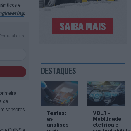
uânticos e
ngineering
.
Portugal e no
DESTAQUES
primeira
s da
 em sensores
Testes:
VOLT -
as
Mobilidade
análises
elétrica e
ogia QuINS e
mais
sustentabilid