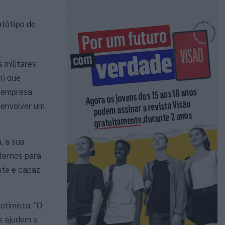
tótipo de
 militares
m) que
A empresa
senvolver um
, a sua
ternos para
nte e capaz
otimista: “O
ue ajudem a