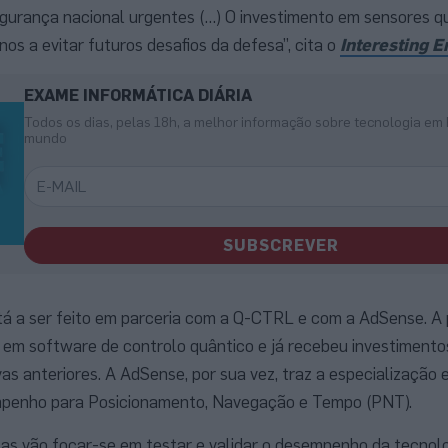
egurança nacional urgentes (…) O investimento em sensores q
nos a evitar futuros desafios da defesa”, cita o
Interesting E
EXAME INFORMÁTICA DIÁRIA
Todos os dias, pelas 18h, a melhor informação sobre tecnologia em 
mundo
SUBSCREVER
tá a ser feito em parceria com a Q-CTRL e com a AdSense. A 
 em software de controlo quântico e já recebeu investimento
vas anteriores. A AdSense, por sua vez, traz a especialização
mpenho para Posicionamento, Navegação e Tempo (PNT).
sas vão focar-se em testar e validar o desempenho da tecnol