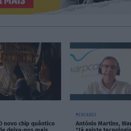
MERCADOS
O novo chip quântico
António Martins, W
le deixa-nos mais
"Já existe tecnologi