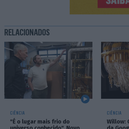
RELACIONADOS
CIÊNCIA
CIÊNCIA
"É o lugar mais frio do
Willow: 
universo conhecido". Novo
da Goog