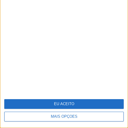
O que os cientistas descobriram ao
"ressuscitar" o vírus da gripe espanhola
EU ACEITO
MAIS OPÇÕES