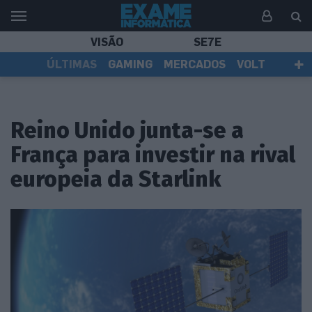
VISÃO
SE7E
ÚLTIMAS
GAMING
MERCADOS
VOLT
EI TV
TESTES
ASSINANTES
Reino Unido junta-se a
França para investir na rival
europeia da Starlink