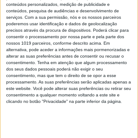
conteúdos personalizados, medição de publicidade e
satélite mais velho do mundo (está em
conteúdos, pesquisa de audiências e desenvolvimento de
órbita há 67 anos)
serviços.
Com a sua permissão, nós e os nossos parceiros
poderemos usar identificação e dados de geolocalização
precisos através da procura de dispositivos. Poderá clicar para
consentir o processamento por nossa parte e pela parte dos
nossos 1019 parceiros, conforme descrito acima. Em
alternativa, pode aceder a informações mais pormenorizadas e
CAPA DA EDIÇÃO
alterar as suas preferências antes de consentir ou recusar o
consentimento.
Tenha em atenção que algum processamento
dos seus dados pessoais poderá não exigir o seu
consentimento, mas que tem o direito de se opor a esse
processamento. As suas preferências serão aplicadas apenas a
este website. Você pode alterar suas preferências ou retirar seu
consentimento a qualquer momento voltando a este site e
clicando no botão "Privacidade" na parte inferior da página.