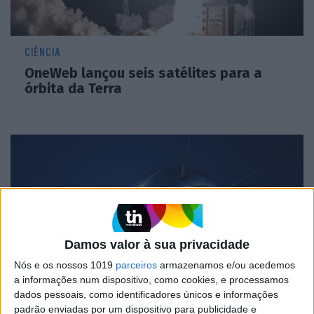
CIÊNCIA
OneWeb lançou seis satélites para a
órbita da Terra
Damos valor à sua privacidade
Nós e os nossos 1019
parceiros
armazenamos e/ou acedemos
a informações num dispositivo, como cookies, e processamos
AEROESPACIAL
dados pessoais, como identificadores únicos e informações
padrão enviadas por um dispositivo para publicidade e
Grupo de engenheiros quer resgatar o