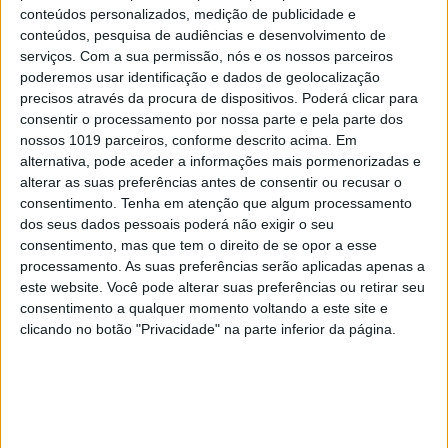
conteúdos personalizados, medição de publicidade e
conteúdos, pesquisa de audiências e desenvolvimento de
serviços.
Com a sua permissão, nós e os nossos parceiros
poderemos usar identificação e dados de geolocalização
precisos através da procura de dispositivos. Poderá clicar para
consentir o processamento por nossa parte e pela parte dos
nossos 1019 parceiros, conforme descrito acima. Em
alternativa, pode aceder a informações mais pormenorizadas e
MUNDO
alterar as suas preferências antes de consentir ou recusar o
consentimento.
Tenha em atenção que algum processamento
Os pormenores da missão 22 da Blue
dos seus dados pessoais poderá não exigir o seu
Origin, que levou Mário Ferreira ao
consentimento, mas que tem o direito de se opor a esse
espaço
processamento. As suas preferências serão aplicadas apenas a
este website. Você pode alterar suas preferências ou retirar seu
consentimento a qualquer momento voltando a este site e
clicando no botão "Privacidade" na parte inferior da página.
CAPA DA EDIÇÃO