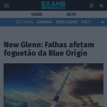
VISÃO
SE7E
ÚLTIMAS
GAMING
MERCADOS
VOLT
EI TV
TESTES
ASSINANTES
New Glenn: Falhas afetam
foguetão da Blue Origin