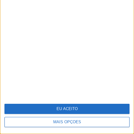
Lady Kitty Spencer regressa a Roma
para o desfile de alta-costura de Dolce
& Gabbana
EU ACEITO
MAIS OPÇÕES