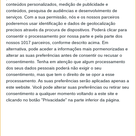
conteúdos personalizados, medição de publicidade e
AEROESPACIAL
conteúdos, pesquisa de audiências e desenvolvimento de
NASA aprova missão de 3,55 mil milhões
serviços.
Com a sua permissão, nós e os nossos parceiros
de dólares a lua de Saturno Titan
poderemos usar identificação e dados de geolocalização
precisos através da procura de dispositivos. Poderá clicar para
consentir o processamento por nossa parte e pela parte dos
nossos 1017 parceiros, conforme descrito acima. Em
alternativa, pode aceder a informações mais pormenorizadas e
alterar as suas preferências antes de consentir ou recusar o
CAPA DA EDIÇÃO
consentimento.
Tenha em atenção que algum processamento
dos seus dados pessoais poderá não exigir o seu
consentimento, mas que tem o direito de se opor a esse
processamento. As suas preferências serão aplicadas apenas a
este website. Você pode alterar suas preferências ou retirar seu
consentimento a qualquer momento voltando a este site e
clicando no botão "Privacidade" na parte inferior da página.