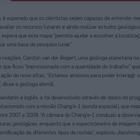
, é esperado que os cientistas sejam capazes de entender me
avaliar os recursos lunares e ainda realizar estudos geológic
 espera que este mapa “permita ajudar a escolher a localiza
uir uma base de pesquisa lunar.”
 reações. Carolyn van der Bogert, uma geóloga planetária na
 que ficou “impressionada com a quantidade de trabalho” qu
ação do novo atlas. “Estamos ansiosos para poder interagir
 disse a geóloga alemã.
mandarim e inglês, e foi desenvolvido através de dados do pro
relacionado com a missão Chang’e-1 (sonda espacial), que ma
entre 2007 e 2009. “A câmara do Chang’e-1 conduziu a observ
ruturas geológicas, enquanto que o espectrómetro de image
tificação de diferentes tipos de rochas”, explicou Jianzhong 