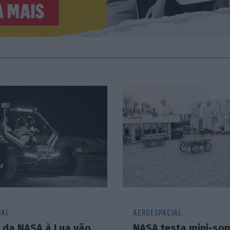
IAL
AEROESPACIAL
 da NASA à Lua vão
NASA testa mini-so