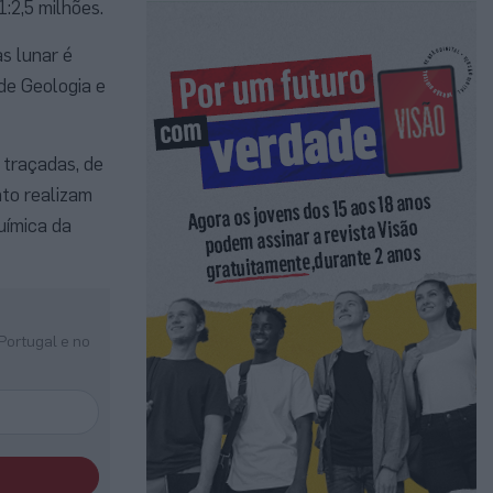
:2,5 milhões.
s lunar é
de Geologia e
 traçadas, de
nto realizam
uímica da
Portugal e no