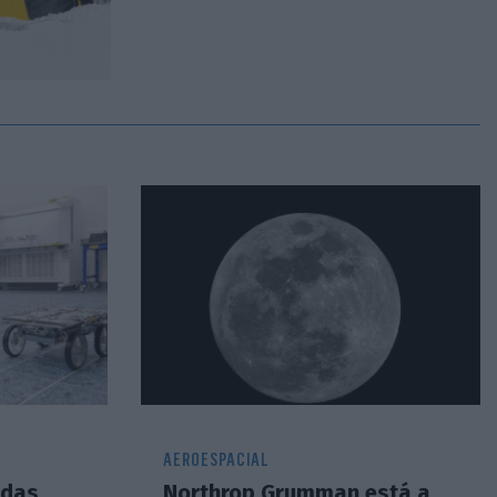
AEROESPACIAL
ndas
Northrop Grumman está a