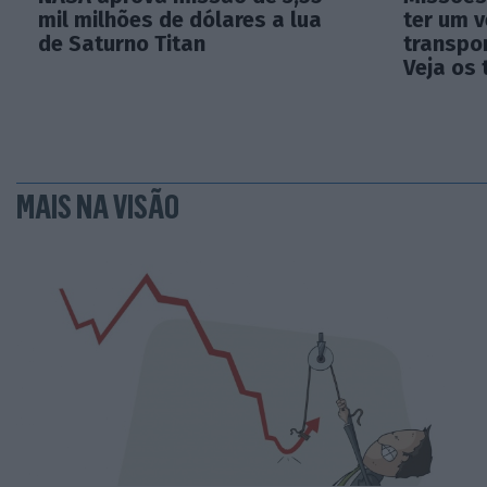
mil milhões de dólares a lua
ter um v
de Saturno Titan
transpo
Veja os 
MAIS NA VISÃO