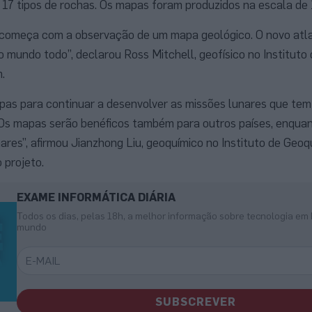
 17 tipos de rochas. Os mapas foram produzidos na escala de 1
começa com a observação de um mapa geológico. O novo atla
 mundo todo”, declarou Ross Mitchell, geofísico no Instituto 
.
mapas para continuar a desenvolver as missões lunares que tem
“Os mapas serão benéficos também para outros países, enqua
ares”, afirmou Jianzhong Liu, geoquímico no Instituto de Geoq
 projeto.
EXAME INFORMÁTICA DIÁRIA
Todos os dias, pelas 18h, a melhor informação sobre tecnologia em 
mundo
SUBSCREVER