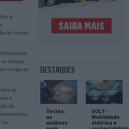
lhor a
os
ção de futuras
 Universidade
e os colegas
DESTAQUES
 com o mapa de
grama de
peou a
ação da
Testes:
VOLT -
m desempenhou
as
Mobilidade
Liu.
análises
elétrica e
mais
sustentabilid