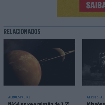
RELACIONADOS
AEROESPACIAL
AEROESPAC
NASA aprova missão de 3,55
Missões