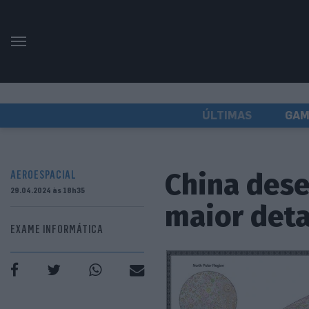
ÚLTIMAS
GAM
China dese
AEROESPACIAL
29.04.2024 às 18h35
maior det
EXAME INFORMÁTICA