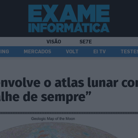
VISÃO
SE7E
ING
MERCADOS
VOLT
EI TV
TESTE
nvolve o atlas lunar c
alhe de sempre”