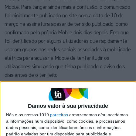
Mobi.e. Para lançar ainda mais a confusão, o comunicado
foi inicialmente publicado no site com a data de 10 de
março na assinatura apesar de ter sido publicado, como
confirmado pela própria Mobi.e dois dias depois. Erro que
foi identificado por alguns utilizadores que rapidamente
usaram grupos nas redes sociais associados à mobilidade
elétrica para acusar a Mobi.e de tentar iludir os
utilizadores simulando que tinha publicado o aviso dois
dias antes de o ter feito.
Damos valor à sua privacidade
Nós e os nossos 1019
parceiros
armazenamos e/ou acedemos
a informações num dispositivo, como cookies, e processamos
dados pessoais, como identificadores únicos e informações
padrão enviadas por um dispositivo para publicidade e