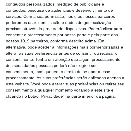
conteúdos personalizados, medição de publicidade e
conteúdos, pesquisa de audiências e desenvolvimento de
serviços.
Com a sua permissão, nós e os nossos parceiros
poderemos usar identificação e dados de geolocalização
precisos através da procura de dispositivos. Poderá clicar para
consentir o processamento por nossa parte e pela parte dos
nossos 1019 parceiros, conforme descrito acima. Em
alternativa, pode aceder a informações mais pormenorizadas e
alterar as suas preferências antes de consentir ou recusar o
consentimento.
Tenha em atenção que algum processamento
Comunicado da Mobi.E publicado dia 12 de março em
dos seus dados pessoais poderá não exigir o seu
https://www.mobie.pt/news/comunicado-pcr
consentimento, mas que tem o direito de se opor a esse
Desativar é diferente de desligar
processamento. As suas preferências serão aplicadas apenas a
este website. Você pode alterar suas preferências ou retirar seu
Nuno Maria Bonneville, da Mobi.e, confirmou, via telefone,
consentimento a qualquer momento voltando a este site e
clicando no botão "Privacidade" na parte inferior da página.
que, de facto, houve um erro na publicação do
comunicado, mas garantiu «que não foi intencional e que
a data foi removida logo que soubemos que o
comunicado tinha a indicação da data». Este membro da