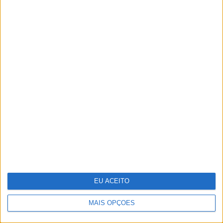
INCERTO MUNDO NOVO
À mesa. Opinião de Sofia Santos
Machado
EU ACEITO
MAIS OPÇÕES