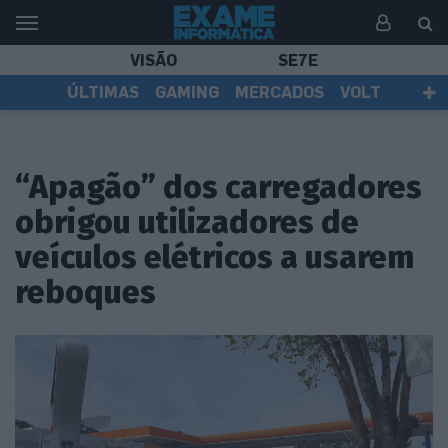
VISÃO
SE7E
ÚLTIMAS
GAMING
MERCADOS
VOLT
EI TV
TESTES
ASSINANTES
“Apagão” dos carregadores
obrigou utilizadores de
veículos elétricos a usarem
reboques