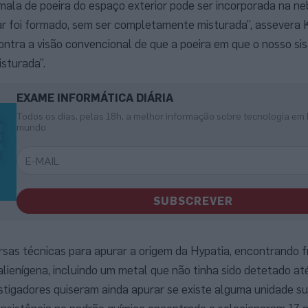
ala de poeira do espaço exterior pode ser incorporada na ne
ar foi formado, sem ser completamente misturada”, assevera 
ontra a visão convencional de que a poeira em que o nosso si
sturada”.
EXAME INFORMÁTICA DIÁRIA
Todos os dias, pelas 18h, a melhor informação sobre tecnologia em 
mundo
SUBSCREVER
ersas técnicas para apurar a origem da Hypatia, encontrando
alienígena, incluindo um metal que não tinha sido detetado at
estigadores quiseram ainda apurar se existe alguma unidade s