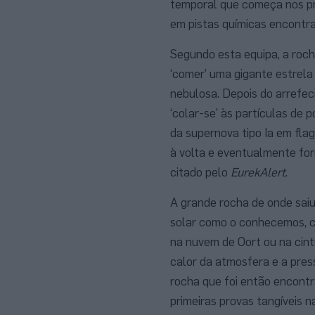
temporal que começa nos pr
em pistas químicas encontra
Segundo esta equipa, a roc
‘comer’ uma gigante estrel
nebulosa. Depois do arrefe
‘colar-se’ às partículas de
da supernova tipo Ia em fl
à volta e eventualmente for
citado pelo
EurekAlert
.
A grande rocha de onde saiu
solar como o conhecemos, c
na nuvem de Oort ou na cint
calor da atmosfera e a pres
rocha que foi então encontr
primeiras provas tangíveis 