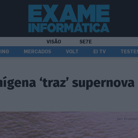
VISÃO
SE7E
ING
MERCADOS
VOLT
EI TV
TESTE
nígena ‘traz’ supernova