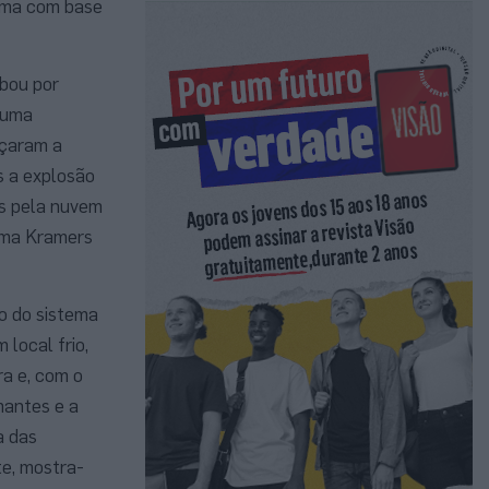
tema com base
abou por
 uma
eçaram a
s a explosão
os pela nuvem
irma Kramers
o do sistema
local frio,
ra e, com o
mantes e a
a das
te, mostra-