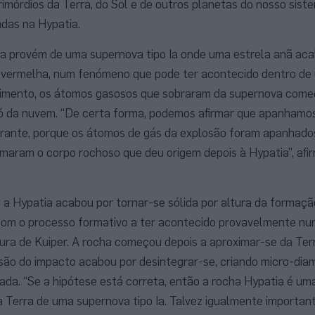
imórdios da Terra, do Sol e de outros planetas do nosso sis
das na Hypatia.
ha provém de uma supernova tipo Ia onde uma estrela anã ac
a vermelha, num fenómeno que pode ter acontecido dentro de
cimento, os átomos gasosos que sobraram da supernova com
 pó da nuvem. “De certa forma, podemos afirmar que apanhamo
agrante, porque os átomos de gás da explosão foram apanhad
maram o corpo rochoso que deu origem depois à Hypatia”, af
 a Hypatia acabou por tornar-se sólida por altura da formaçã
om o processo formativo a ter acontecido provavelmente num 
ura de Kuiper. A rocha começou depois a aproximar-se da Ter
são do impacto acabou por desintegrar-se, criando micro-dia
ada. “Se a hipótese está correta, então a rocha Hypatia é um
na Terra de uma supernova tipo Ia. Talvez igualmente importan