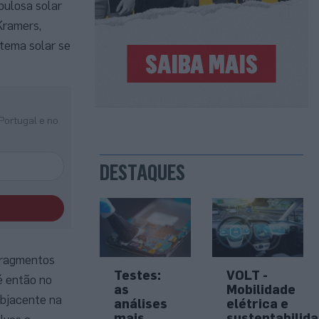
bulosa solar
Kramers,
stema solar se
Portugal e no
DESTAQUES
 fragmentos
Testes:
VOLT -
é então no
as
Mobilidade
ubjacente na
análises
elétrica e
mais
sustentabilid