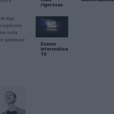
lvos a
rigorosas
 de algo
ma supernova
 uma rocha
or galáxia por
Exame
Informática
TV