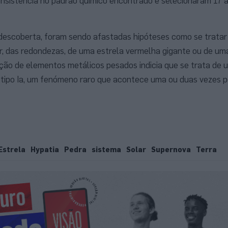
nsistência no padrão químico encontrado e selecionaram 17 a
descoberta, foram sendo afastadas hipóteses como se tratar
r, das redondezas, de uma estrela vermelha gigante ou de u
ação de elementos metálicos pesados indicia que se trata de
 tipo Ia, um fenómeno raro que acontece uma ou duas vezes p
Estrela
Hypatia
Pedra
sistema
Solar
Supernova
Terra