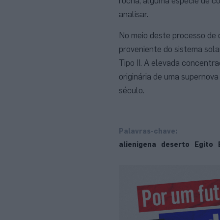
rocha, alguma espécie de co
analisar.
No meio deste processo de 
proveniente do sistema sola
Tipo II. A elevada concentr
originária de uma supernova
século.
Palavras-chave:
alienigena
deserto
Egito