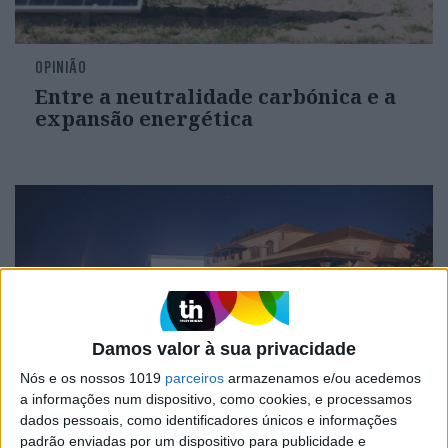
OPINIÃO
Entre a neutralidade carbónica e a
expansão energética
Damos valor à sua privacidade
Nós e os nossos 1019
parceiros
armazenamos e/ou acedemos
a informações num dispositivo, como cookies, e processamos
CULTURA
dados pessoais, como identificadores únicos e informações
O Periferias traz o cinema do
padrão enviadas por um dispositivo para publicidade e