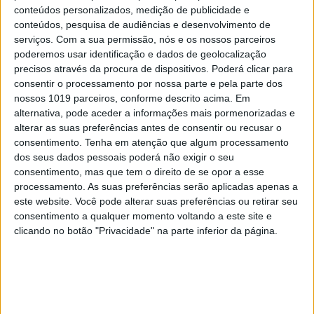
centro para a raia
conteúdos personalizados, medição de publicidade e
conteúdos, pesquisa de audiências e desenvolvimento de
serviços.
Com a sua permissão, nós e os nossos parceiros
poderemos usar identificação e dados de geolocalização
precisos através da procura de dispositivos. Poderá clicar para
consentir o processamento por nossa parte e pela parte dos
nossos 1019 parceiros, conforme descrito acima. Em
alternativa, pode aceder a informações mais pormenorizadas e
alterar as suas preferências antes de consentir ou recusar o
consentimento.
Tenha em atenção que algum processamento
dos seus dados pessoais poderá não exigir o seu
consentimento, mas que tem o direito de se opor a esse
processamento. As suas preferências serão aplicadas apenas a
este website. Você pode alterar suas preferências ou retirar seu
ATUALIDADE
consentimento a qualquer momento voltando a este site e
Linha Circular do Metropolitano: O
clicando no botão "Privacidade" na parte inferior da página.
carrossel de turistas que afastará
quem trabalha em Lisboa