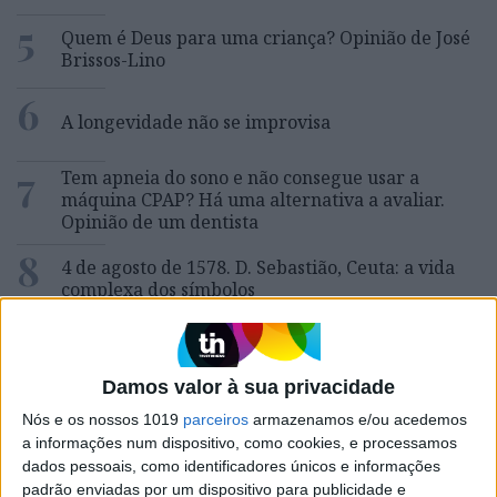
5
Quem é Deus para uma criança? Opinião de José
Brissos-Lino
6
A longevidade não se improvisa
7
Tem apneia do sono e não consegue usar a
máquina CPAP? Há uma alternativa a avaliar.
Opinião de um dentista
8
4 de agosto de 1578. D. Sebastião, Ceuta: a vida
complexa dos símbolos
9
Ceuta e os idiotas úteis do trumpismo na Europa
Damos valor à sua privacidade
10
Inventário do Eclipse: Grande Umbra, pela
Nós e os nossos 1019
parceiros
armazenamos e/ou acedemos
escritora Cristina Drios
a informações num dispositivo, como cookies, e processamos
dados pessoais, como identificadores únicos e informações
padrão enviadas por um dispositivo para publicidade e