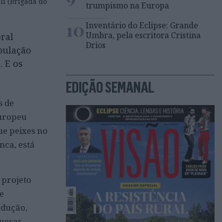
li (Brigada do
trumpismo na Europa
10
Inventário do Eclipse: Grande
Umbra, pela escritora Cristina
oral
Drios
pulação
 E os
EDIÇÃO SEMANAL
s de
Europeu
ue peixes no
nca, está
 projeto
e
edução,
uesas.