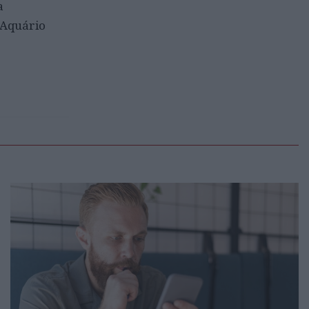
a
 Aquário