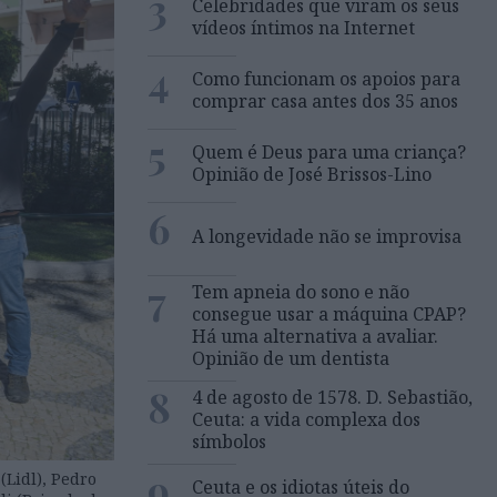
3
Celebridades que viram os seus
vídeos íntimos na Internet
4
Como funcionam os apoios para
comprar casa antes dos 35 anos
5
Quem é Deus para uma criança?
Opinião de José Brissos-Lino
6
A longevidade não se improvisa
7
Tem apneia do sono e não
consegue usar a máquina CPAP?
Há uma alternativa a avaliar.
Opinião de um dentista
8
4 de agosto de 1578. D. Sebastião,
Ceuta: a vida complexa dos
símbolos
9
(Lidl), Pedro
Ceuta e os idiotas úteis do