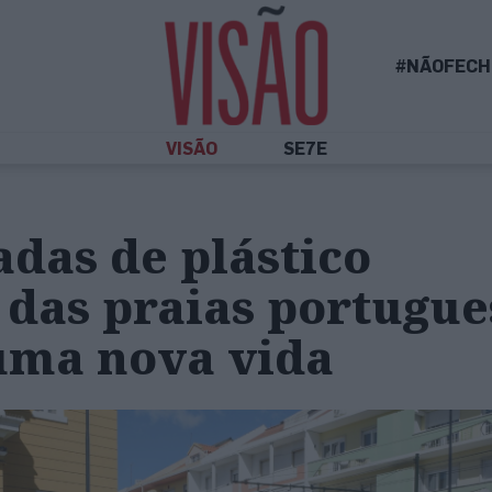
#NÃOFECH
VISÃO
SE7E
adas de plástico
 das praias portugue
ma nova vida