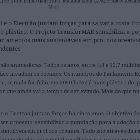
ante Nuno Leitão (Marinha), Mafalda Mota (APA) e Simão Acciaio
Mar)
 e o Electrão juntam forças para salvar a costa lit
o plástico. O Projeto TransforMAR sensibiliza a po
rtamentos mais sustentáveis em prol dos oceanos.
ndentes
 são animadoras. Todos os anos, entre 4,8 e 12,7 milhõe
stico invadem os oceanos. Os números do Parlamento 
, se nada for feito, em 2050 haverá mais plástico do q
r que ainda vai a tempo de ser evitado. Mais do que nu
l e o Electrão juntam forças há cinco anos. O objetivo do
ser o mesmo: sensibilizar a população para a adoção d
entáveis em prol dos oceanos. Tudo isto através da r
clagem do plástico e metal recolhidos nas praias portug