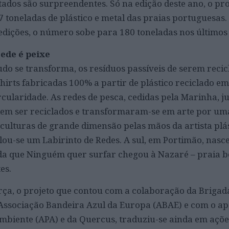
tados são surpreendentes. Só na edição deste ano, o pro
toneladas de plástico e metal das praias portuguesas.
dições, o número sobe para 180 toneladas nos últimos 
ede é peixe
udo se transforma, os resíduos passíveis de serem recic
irts fabricadas 100% a partir de plástico reciclado em
cularidade. As redes de pesca, cedidas pela Marinha, 
dem ser reciclados e transformaram-se em arte por um
culturas de grande dimensão pelas mãos da artista plá
lou-se um Labirinto de Redes. A sul, em Portimão, nas
da que Ninguém quer surfar chegou à Nazaré – praia 
es.
orça, o projeto que contou com a colaboração da Brigad
Associação Bandeira Azul da Europa (ABAE) e com o ap
mbiente (APA) e da Quercus, traduziu-se ainda em açõ