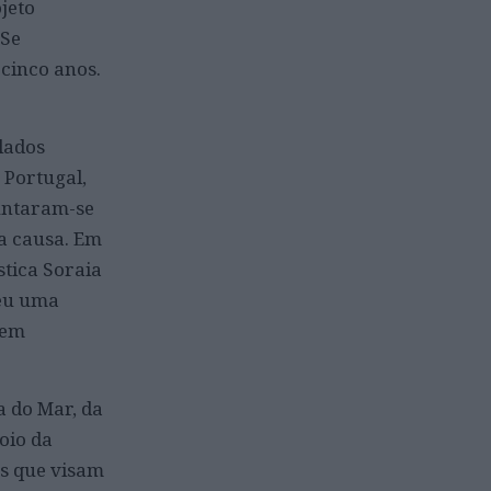
jeto
 Se
cinco anos.
lados
 Portugal,
juntaram-se
a causa. Em
stica Soraia
ceu uma
bem
a do Mar, da
oio da
es que visam