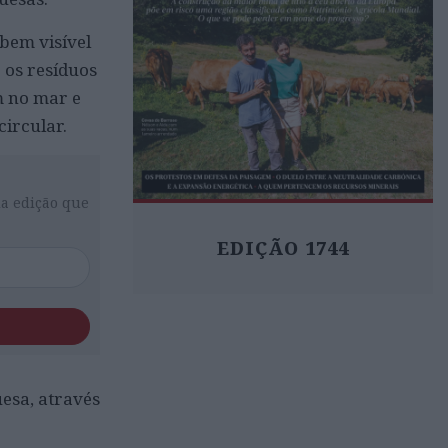
 bem visível
r os resíduos
em no mar e
ircular.
da edição que
EDIÇÃO 1744
uesa, através