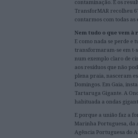
contaminação. E os resul
TransforMAR recolheu 67 
contarmos com todas as e
Nem tudo o que vem à r
E como nada se perde e t
transformaram-se em t-sh
num exemplo claro de cir
aos resíduos que não po
plena praia, nasceram es
Domingos. Em Gaia, insta
Tartaruga Gigante. A On
habituada a ondas gigant
E porque a união faz a f
Marinha Portuguesa, da 
Agência Portuguesa do A