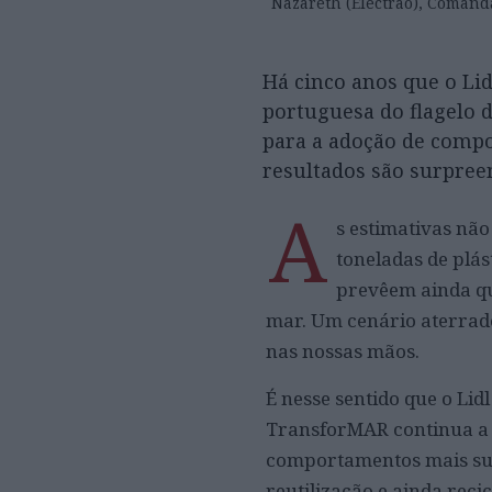
Nazareth (Electrão), Comand
Há cinco anos que o Lidl
portuguesa do flagelo d
para a adoção de compo
resultados são surpree
A
s estimativas não
toneladas de plá
prevêem ainda que
mar. Um cenário aterrado
nas nossas mãos.
É nesse sentido que o Lid
TransforMAR continua a 
comportamentos mais sust
reutilização e ainda reci