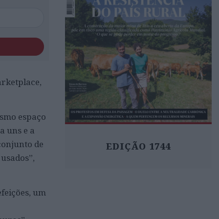
rketplace,
mesmo espaço
a uns e a
conjunto de
EDIÇÃO 1744
 usados”,
efeições, um