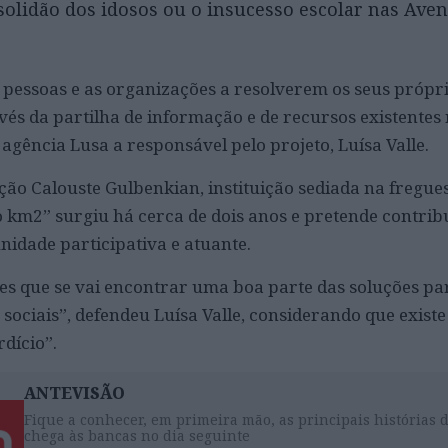
olidão dos idosos ou o insucesso escolar nas Aven
s pessoas e as organizações a resolverem os seus própr
vés da partilha de informação e de recursos existente
à agência Lusa a responsável pelo projeto, Luísa Valle.
ão Calouste Gulbenkian, instituição sediada na fregues
 km2” surgiu há cerca de dois anos e pretende contrib
idade participativa e atuante.
s que se vai encontrar uma boa parte das soluções pa
sociais”, defendeu Luísa Valle, considerando que exist
dício”.
ANTEVISÃO
Fique a conhecer, em primeira mão, as principais histórias 
chega às bancas no dia seguinte