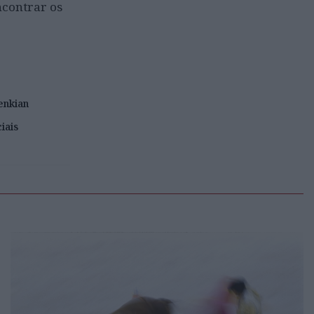
ncontrar os
enkian
iais