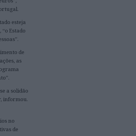
euros”,
ortugal.
tado esteja
 “o Estado
ssoas”.
cimento de
ações, as
Programa
to”.
se a solidão
, informou.
ios no
tivas de