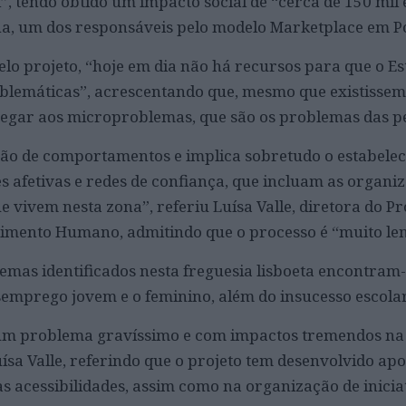
, tendo obtido um impacto social de “cerca de 150 mil 
na, um dos responsáveis pelo modelo Marketplace em P
lo projeto, “hoje em dia não há recursos para que o Es
blemáticas”, acrescentando que, mesmo que existissem,
egar aos microproblemas, que são os problemas das pe
ção de comportamentos e implica sobretudo o estabele
s afetivas e redes de confiança, que incluam as organiz
e vivem nesta zona”, referiu Luísa Valle, diretora do 
imento Humano, admitindo que o processo é “muito len
emas identificados nesta freguesia lisboeta encontram-
semprego jovem e o feminino, além do insucesso escolar
é um problema gravíssimo e com impactos tremendos na
sa Valle, referindo que o projeto tem desenvolvido apo
s acessibilidades, assim como na organização de inicia