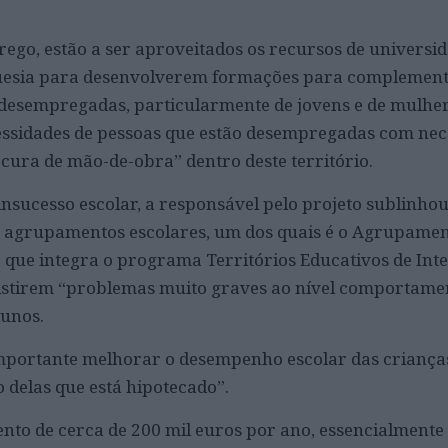
go, estão a ser aproveitados os recursos de universid
guesia para desenvolverem formações para complement
 desempregadas, particularmente de jovens e de mulher
ssidades de pessoas que estão desempregadas com nec
ocura de mão-de-obra” dentro deste território.
insucesso escolar, a responsável pelo projeto sublinho
is agrupamentos escolares, um dos quais é o Agrupamen
 que integra o programa Territórios Educativos de Int
existirem “problemas muito graves ao nível comportamen
lunos.
 importante melhorar o desempenho escolar das criança
o delas que está hipotecado”.
to de cerca de 200 mil euros por ano, essencialmente