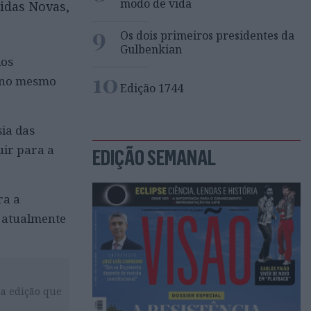
modo de vida
idas Novas,
9
Os dois primeiros presidentes da
Gulbenkian
ios
10
s no mesmo
Edição 1744
ia das
uir para a
EDIÇÃO SEMANAL
ra a
e atualmente
da edição que