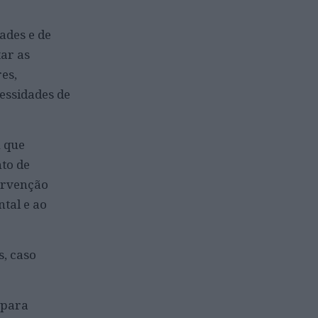
ades e de
ar as
es,
essidades de
u que
to de
ervenção
tal e ao
s, caso
 para