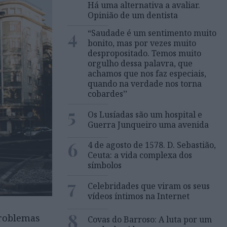
Há uma alternativa a avaliar.
Opinião de um dentista
4
“Saudade é um sentimento muito
bonito, mas por vezes muito
despropositado. Temos muito
orgulho dessa palavra, que
achamos que nos faz especiais,
quando na verdade nos torna
cobardes’’
5
Os Lusíadas são um hospital e
Guerra Junqueiro uma avenida
6
4 de agosto de 1578. D. Sebastião,
Ceuta: a vida complexa dos
símbolos
7
Celebridades que viram os seus
vídeos íntimos na Internet
8
problemas
Covas do Barroso: A luta por um