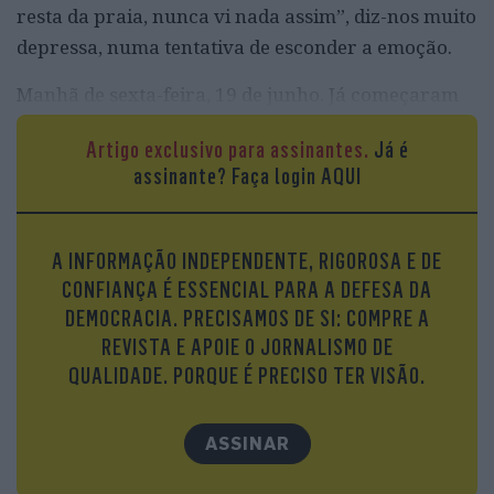
resta da praia, nunca vi nada assim”, diz-nos muito
depressa, numa tentativa de esconder a emoção.
Manhã de sexta-feira, 19 de junho. Já começaram
os preparativos para os almoços no Maganinho e,
Artigo exclusivo para assinantes.
Já é
em havendo, daqui a pouco vale a pena pedir uma
assinante?
Faça login AQUI
dose de raia à mar, prato delicioso que na
descrição de Palmira leva “muita cebolinha e
azeite do bom”. Está um calor inusitado para esta
A INFORMAÇÃO INDEPENDENTE, RIGOROSA E DE
altura do ano na região, mas a praia ainda não
CONFIANÇA É ESSENCIAL PARA A DEFESA DA
abriu para banhos – e nem poderá, pelo menos, até
DEMOCRACIA. PRECISAMOS DE SI: COMPRE A
meados do mês que vem. A realidade não
REVISTA E APOIE O JORNALISMO DE
corresponde em nada à fotografia em destaque no
QUALIDADE. PORQUE É PRECISO TER VISÃO.
interior do restaurante, tirada quando ainda havia
areia para dar e vender no Furadouro.
ASSINAR