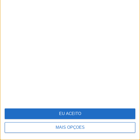
Infeções respiratórias como Covid
ou a gripe podem "acordar" células
cancerígenas adormecidas nos
pulmões
EU ACEITO
MAIS OPÇÕES