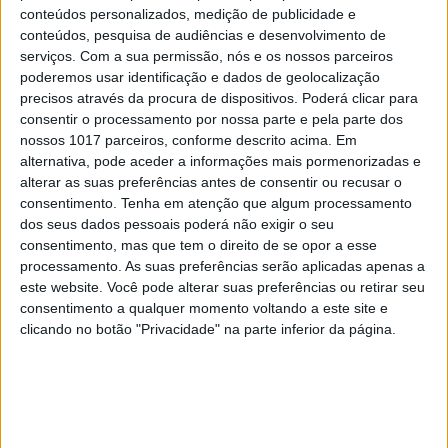
conteúdos personalizados, medição de publicidade e
conteúdos, pesquisa de audiências e desenvolvimento de
SOCIEDADE
EXCLUSIVO
serviços.
Com a sua permissão, nós e os nossos parceiros
poderemos usar identificação e dados de geolocalização
Covas do Barroso: A luta por um
precisos através da procura de dispositivos. Poderá clicar para
modo de vida
consentir o processamento por nossa parte e pela parte dos
nossos 1017 parceiros, conforme descrito acima. Em
alternativa, pode aceder a informações mais pormenorizadas e
alterar as suas preferências antes de consentir ou recusar o
consentimento.
Tenha em atenção que algum processamento
dos seus dados pessoais poderá não exigir o seu
consentimento, mas que tem o direito de se opor a esse
processamento. As suas preferências serão aplicadas apenas a
este website. Você pode alterar suas preferências ou retirar seu
consentimento a qualquer momento voltando a este site e
clicando no botão "Privacidade" na parte inferior da página.
CULTURA
“I Want Your Sex”: Gregg Araki dá
uma chicotada na geração sem