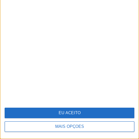
POLÍTICA EM PERSPETIVA
Depois da convergência: o que falta
a Portugal decidir
MAIS ARTIGOS
MAIS NOTÍCIAS
EU ACEITO
MAIS OPÇÕES