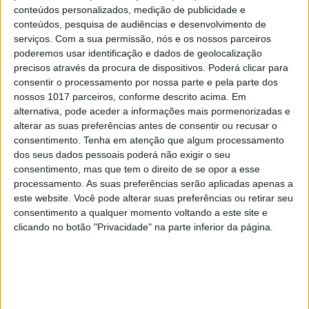
conteúdos personalizados, medição de publicidade e
Ignorar um deles é como usar um cinto de
conteúdos, pesquisa de audiências e desenvolvimento de
segurança com uma das fixações à solta – o
serviços.
Com a sua permissão, nós e os nossos parceiros
poderemos usar identificação e dados de geolocalização
sistema existe, mas está incompleto. E em
precisos através da procura de dispositivos. Poderá clicar para
segurança rodoviária, incompleto não é suficiente.
consentir o processamento por nossa parte e pela parte dos
nossos 1017 parceiros, conforme descrito acima. Em
Pit Stop
:
com a cadeira instalada, segure-a com
alternativa, pode aceder a informações mais pormenorizadas e
firmeza junto à base e empurre na direção do
alterar as suas preferências antes de consentir ou recusar o
consentimento.
Tenha em atenção que algum processamento
encosto do banco. Se a oscilação exceder dois
dos seus dados pessoais poderá não exigir o seu
centímetros, algo não está bem – seja na fixação,
consentimento, mas que tem o direito de se opor a esse
seja no ajuste dos pontos de estabilização.
processamento. As suas preferências serão aplicadas apenas a
este website. Você pode alterar suas preferências ou retirar seu
Estabilidade não é um pormenor: é um indicador
consentimento a qualquer momento voltando a este site e
direto de risco.
clicando no botão "Privacidade" na parte inferior da página.