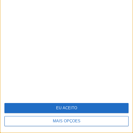
bom tempo
Lady Kitty Spencer regressa a
Roma para o desfile de alta-costura
de Dolce & Gabbana
EU ACEITO
MAIS OPÇÕES