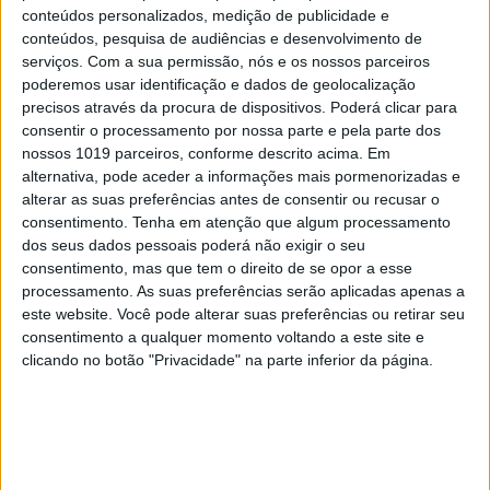
diagnóstico, os sintomas e os possíveis
conteúdos personalizados, medição de publicidade e
tratamentos. “A medicação é apenas um
conteúdos, pesquisa de audiências e desenvolvimento de
chapéu de chuva”
serviços.
Com a sua permissão, nós e os nossos parceiros
poderemos usar identificação e dados de geolocalização
precisos através da procura de dispositivos. Poderá clicar para
consentir o processamento por nossa parte e pela parte dos
nossos 1019 parceiros, conforme descrito acima. Em
Palavras-chave:
alternativa, pode aceder a informações mais pormenorizadas e
animal de estimação
atividades
Cães
desporto
alterar as suas preferências antes de consentir ou recusar o
consentimento.
Tenha em atenção que algum processamento
dos seus dados pessoais poderá não exigir o seu
consentimento, mas que tem o direito de se opor a esse
CAPA DA EDIÇÃO
processamento. As suas preferências serão aplicadas apenas a
este website. Você pode alterar suas preferências ou retirar seu
consentimento a qualquer momento voltando a este site e
clicando no botão "Privacidade" na parte inferior da página.