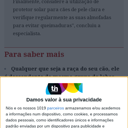
Finalmente, considere a utilização de
protetor solar para cães de pele clara e
verifique regularmente as suas almofadas
para evitar queimaduras”, concluiu a
especialista.
Para saber mais
Qualquer que seja a raça do seu cão, ele
é descendente do mesmo grupo de lobos
E se os cães já estiverem geneticamente
programados para serem os melhores
Damos valor à sua privacidade
amigos do homem?
Nós e os nossos 1019
parceiros
armazenamos e/ou acedemos
a informações num dispositivo, como cookies, e processamos
Depressão nos cães. As causas, o
dados pessoais, como identificadores únicos e informações
padrão enviadas por um dispositivo para publicidade e