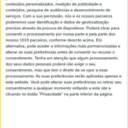
conteúdos personalizados, medição de publicidade e
conteúdos, pesquisa de audiências e desenvolvimento de
serviços.
Com a sua permissão, nós e os nossos parceiros
poderemos usar identificação e dados de geolocalização
precisos através da procura de dispositivos. Poderá clicar para
consentir o processamento por nossa parte e pela parte dos
nossos 1019 parceiros, conforme descrito acima. Em
alternativa, pode aceder a informações mais pormenorizadas e
alterar as suas preferências antes de consentir ou recusar o
consentimento.
Tenha em atenção que algum processamento
dos seus dados pessoais poderá não exigir o seu
CULTURANDO NA LUSOFONIA
consentimento, mas que tem o direito de se opor a esse
processamento. As suas preferências serão aplicadas apenas a
“O Sol se escurecerá, e a Lua não
este website. Você pode alterar suas preferências ou retirar seu
dará a sua luz, e as estrelas cairão
consentimento a qualquer momento voltando a este site e
do céu”. Eclipse: ecos antigos de
clicando no botão "Privacidade" na parte inferior da página.
medos apocalípticos