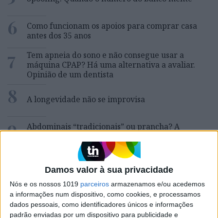
6
Como funcionam os apoios para comprar casa
antes dos 35 anos
7
Tem apneia do sono e não consegue usar a
máquina CPAP? Há uma alternativa a avaliar.
Opinião de um dentista
8
A longevidade não se improvisa
9
Abdominais “tradicionais” ou prancha? A
explicação de um professor de Educação Física
10
Dossier Crime: As incríveis histórias de uma
superinspetora da PJ
Damos valor à sua privacidade
Nós e os nossos 1019
parceiros
armazenamos e/ou acedemos
a informações num dispositivo, como cookies, e processamos
dados pessoais, como identificadores únicos e informações
MAIS NA VISÃO
padrão enviadas por um dispositivo para publicidade e