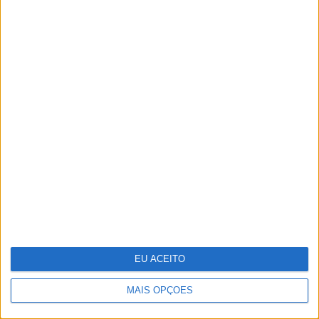
Dia da Criança: 5 sugestões para te
divertires
EU ACEITO
MAIS OPÇÕES