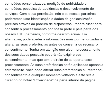
da pele e queimaduras solares por estarem
conteúdos personalizados, medição de publicidade e
conteúdos, pesquisa de audiências e desenvolvimento de
expostas ao sol”, pode ler-se nas orientações da
serviços.
Com a sua permissão, nós e os nossos parceiros
FDA
, organização de Saúde dos EUA.
poderemos usar identificação e dados de geolocalização
precisos através da procura de dispositivos. Poderá clicar para
A necessidade de um protetor solar com maior
consentir o processamento por nossa parte e pela parte dos
fator de proteção solar varia também consoante a
nossos 1019 parceiros, conforme descrito acima. Em
alternativa, pode aceder a informações mais pormenorizadas e
faixa etária, sendo recomendada a maior proteção
alterar as suas preferências antes de consentir ou recusar o
possível para bebés e crianças que pode ir
consentimento.
Tenha em atenção que algum processamento
baixando consoante a idade evolui. O mesmo
dos seus dados pessoais poderá não exigir o seu
consentimento, mas que tem o direito de se opor a esse
acontece com pessoas diagnosticadas com cancro
processamento. As suas preferências serão aplicadas apenas a
de pele ou doenças do foro tópico – como albinismo
este website. Você pode alterar suas preferências ou retirar seu
ou xeroderma pigmentoso – para as quais um
consentimento a qualquer momento voltando a este site e
clicando no botão "Privacidade" na parte inferior da página.
protetor de fator 50 poderá não ser suficiente.
Devo utilizar um protetor diferente para o
rosto?