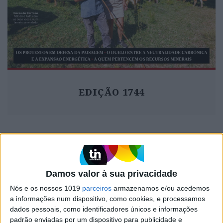
EDIÇÃO 1744
MAIS VISTOS
Damos valor à sua privacidade
1
Linha Circular do Metropolitano: O carrossel de
Nós e os nossos 1019
parceiros
armazenamos e/ou acedemos
turistas que afastará quem trabalha em Lisboa
a informações num dispositivo, como cookies, e processamos
2
dados pessoais, como identificadores únicos e informações
O Nobel disse o que ninguém quer ouvir
padrão enviadas por um dispositivo para publicidade e