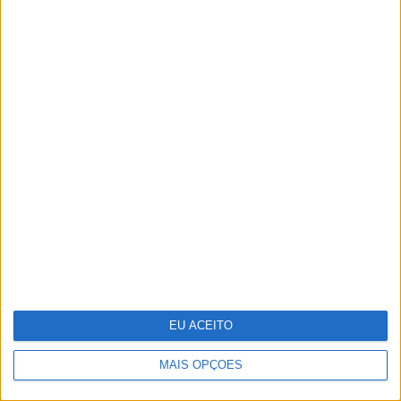
Moda: "Look" festivaleiro
EU ACEITO
MAIS OPÇÕES