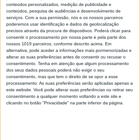
conteúdos personalizados, medição de publicidade e
3
conteúdos, pesquisa de audiências e desenvolvimento de
Celebridades que viram os seus vídeos íntimos na
serviços.
Com a sua permissão, nós e os nossos parceiros
Internet
poderemos usar identificação e dados de geolocalização
precisos através da procura de dispositivos. Poderá clicar para
4
Como funcionam os apoios para comprar casa
consentir o processamento por nossa parte e pela parte dos
antes dos 35 anos
nossos 1019 parceiros, conforme descrito acima. Em
alternativa, pode aceder a informações mais pormenorizadas e
5
Quem é Deus para uma criança? Opinião de José
alterar as suas preferências antes de consentir ou recusar o
Brissos-Lino
consentimento.
Tenha em atenção que algum processamento
dos seus dados pessoais poderá não exigir o seu
6
consentimento, mas que tem o direito de se opor a esse
A longevidade não se improvisa
processamento. As suas preferências serão aplicadas apenas a
este website. Você pode alterar suas preferências ou retirar seu
7
Tem apneia do sono e não consegue usar a
consentimento a qualquer momento voltando a este site e
máquina CPAP? Há uma alternativa a avaliar.
clicando no botão "Privacidade" na parte inferior da página.
Opinião de um dentista
8
4 de agosto de 1578. D. Sebastião, Ceuta: a vida
complexa dos símbolos