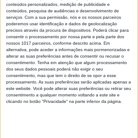
conteúdos personalizados, medição de publicidade e
EDIÇÃO 1744
conteúdos, pesquisa de audiências e desenvolvimento de
serviços.
Com a sua permissão, nós e os nossos parceiros
poderemos usar identificação e dados de geolocalização
precisos através da procura de dispositivos. Poderá clicar para
consentir o processamento por nossa parte e pela parte dos
nossos 1017 parceiros, conforme descrito acima. Em
MAIS VISTOS
alternativa, pode aceder a informações mais pormenorizadas e
alterar as suas preferências antes de consentir ou recusar o
1
Tem apneia do sono e não consegue usar a
consentimento.
Tenha em atenção que algum processamento
máquina CPAP? Há uma alternativa a avaliar.
dos seus dados pessoais poderá não exigir o seu
Opinião de um dentista
consentimento, mas que tem o direito de se opor a esse
processamento. As suas preferências serão aplicadas apenas a
2
4 de agosto de 1578. D. Sebastião, Ceuta: a vida
este website. Você pode alterar suas preferências ou retirar seu
complexa dos símbolos
consentimento a qualquer momento voltando a este site e
clicando no botão "Privacidade" na parte inferior da página.
3
A longevidade não se improvisa
4
Os dois primeiros presidentes da Gulbenkian