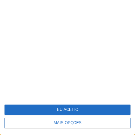
Tudo isto é cinema
EU ACEITO
MAIS OPÇÕES