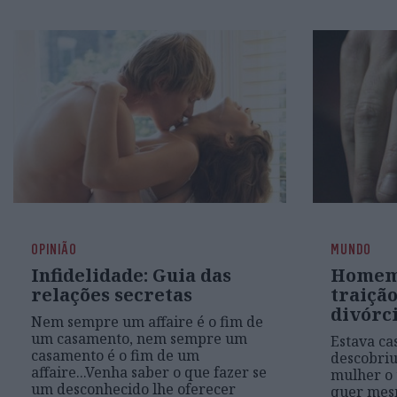
OPINIÃO
MUNDO
Infidelidade: Guia das
Homem
relações secretas
traição
divórci
Nem sempre um affaire é o fim de
um casamento, nem sempre um
Estava ca
casamento é o fim de um
descobriu
affaire...Venha saber o que fazer se
mulher o 
um desconhecido lhe oferecer
quer mes