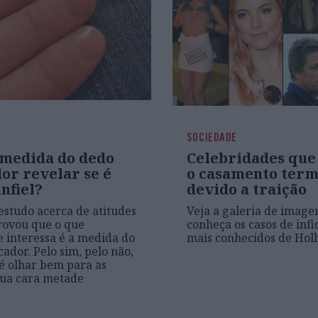
SOCIEDADE
 medida do dedo
Celebridades que
or revelar se é
o casamento term
infiel?
devido a traição
studo acerca de atitudes
Veja a galeria de image
rovou que o que
conheça os casos de inf
 interessa é a medida do
mais conhecidos de Hol
cador. Pelo sim, pelo não,
é olhar bem para as
sua cara metade