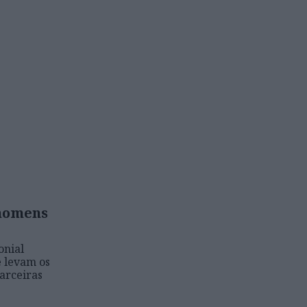
 homens
onial
e levam os
parceiras