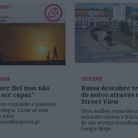
DÁRIA
SOCIEDADE
ser fiel mas não
Russa descobre t
 ser capaz"
do noivo através 
Street View
res responde a questões
ologia. Envie as suas
Uma mulher russa desco
s para
seu noivo estava a traí-l
daria@impresa.pt
de um serviço semelhan
Google Maps