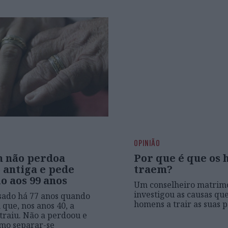
OPINIÃO
 não perdoa
Por que é que os
 antiga e pede
traem?
o aos 99 anos
Um conselheiro matrim
investigou as causas qu
sado há 77 anos quando
homens a trair as suas 
 que, nos anos 40, a
traiu. Não a perdoou e
mo separar-se