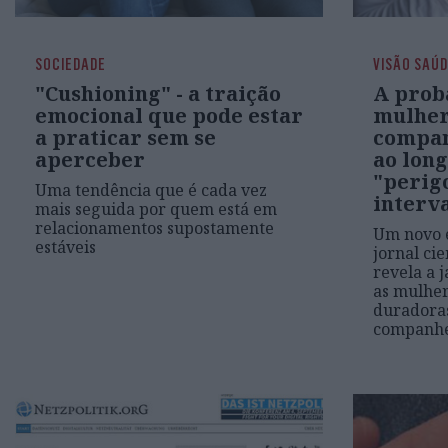
SOCIEDADE
VISÃO SAÚ
"Cushioning" - a traição
A prob
emocional que pode estar
mulher
a praticar sem se
compan
aperceber
ao long
"perigo
Uma tendência que é cada vez
interv
mais seguida por quem está em
relacionamentos supostamente
Um novo 
estáveis
jornal ci
revela a 
as mulher
duradoras
companhe