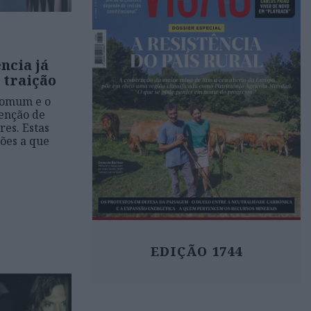
ência já
 traição
 comum e o
enção de
res. Estas
ões a que
EDIÇÃO 1744