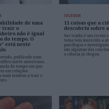
DE
SOCIEDADE
abilidade de uma
11 coisas que a ci
 trair o
descobriu sobre a
heiro não é igual
Ser traído é um receio
o do tempo. O
tema tem merecido a at
" está neste
psicólogos e investigado
alo
são algumas das conclus
a ciência já chegou
estudo, publicado num
entífico norte-americano,
janela de tempo em que
es em relações
 mais tendem a trair o
iro