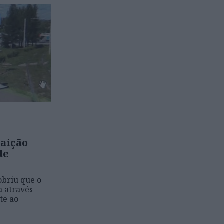
raição
de
briu que o
a através
te ao