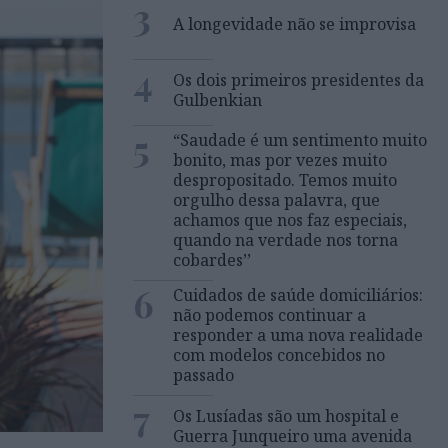
3
A longevidade não se improvisa
4
Os dois primeiros presidentes da
Gulbenkian
5
“Saudade é um sentimento muito
bonito, mas por vezes muito
despropositado. Temos muito
orgulho dessa palavra, que
achamos que nos faz especiais,
quando na verdade nos torna
cobardes’’
6
Cuidados de saúde domiciliários:
não podemos continuar a
responder a uma nova realidade
com modelos concebidos no
passado
7
Os Lusíadas são um hospital e
Guerra Junqueiro uma avenida