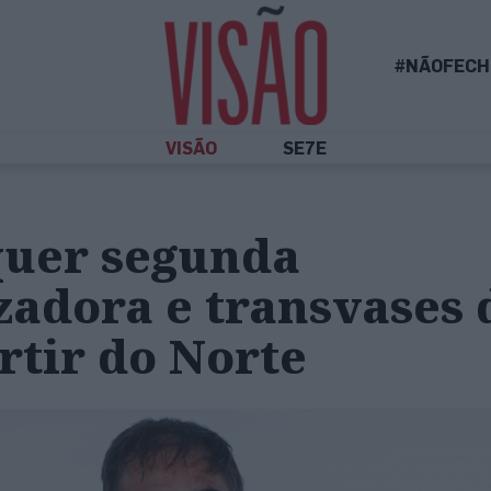
#NÃOFECH
VISÃO
SE7E
quer segunda
zadora e transvases 
rtir do Norte