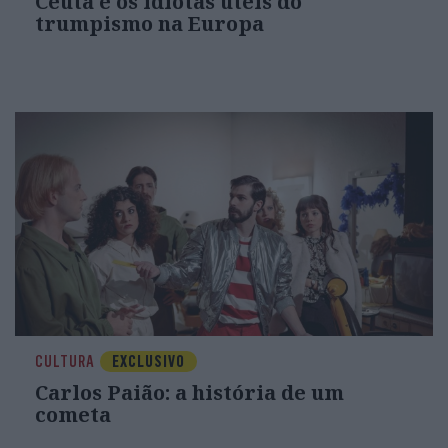
Ceuta e os idiotas úteis do
trumpismo na Europa
CULTURA
EXCLUSIVO
Carlos Paião: a história de um
cometa