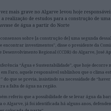
 vez mais grave no Algarve levou hoje responsáveis
 a realização de estudos para a construção de um
nsvase de água a partir do Norte
 consensos sobre [a construção de] uma segunda dessa
 e encontrar investimentos”, disse o presidente da Comi
 Desenvolvimento Regional (CCDR) do Algarve, José Ap
erência “Água e Sustentabilidade”, que hoje decorre 
 em Faro, aquele responsável sublinhou que o clima es
” do que se previa, insistindo na necessidade de “have
a a falta de água na região.
bém referiu que a possibilidade de se levar água da ba
a o Algarve, já foi identificada há alguns anos, defende
er colocada de parte”.