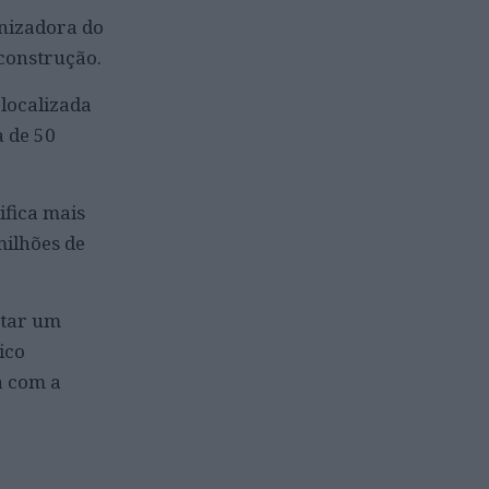
inizadora do
construção.
 localizada
a de 50
ifica mais
milhões de
ntar um
ico
a com a