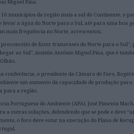
io Miguel Pina.
 16 municípios da região mais a sul do Continente, o p
e levar a água do Norte para o Sul, até para uma boa g
m mais frequência no Norte, acrescentou.
reconceito de fazer transvases do Norte para o Sul”, 
hegar ao Sul”, insistiu António Miguel Pina, que é tam
 Olhão.
a conferência, o presidente da Câmara de Faro, Rogéri
Ambiente um aumento da capacidade de produção para 
a para a região.
ncia Portuguesa do Ambiente (APA), José Pimenta Mach
a a outras soluções, defendendo que se pode e deve “a
mento, o foco deve estar na execução do Plano de Recu
rtugal.