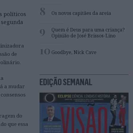
8
Os novos capitães da areia
 políticos
a segunda
9
Quem é Deus para uma criança?
Opinião de José Brissos-Lino
linizadora
10
Goodbye, Nick Cave
ssão de
olinário.
na
EDIÇÃO SEMANAL
tá a mudar
r consensos
rragem do
ndo que essa