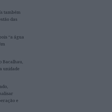
aís também
estão das
pois “a água
bém
o Bacalhau,
a unidade
ado,
nalisar
peração e