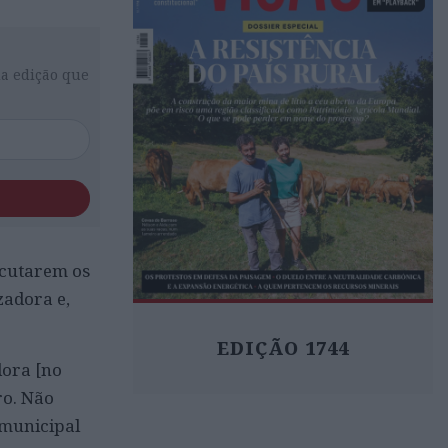
da edição que
ecutarem os
zadora e,
EDIÇÃO 1744
dora [no
ro. Não
rmunicipal