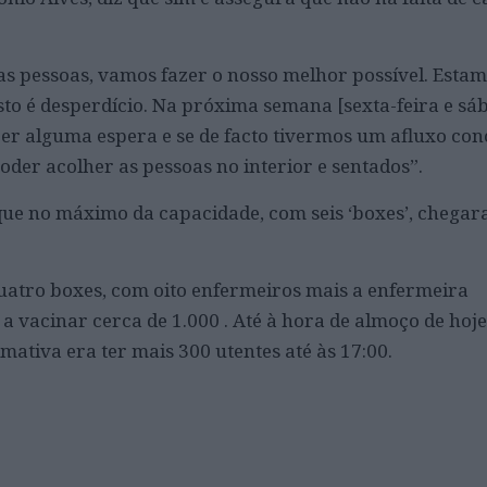
 as pessoas, vamos fazer o nosso melhor possível. Esta
to é desperdício. Na próxima semana [sexta-feira e sáb
ecer alguma espera e se de facto tivermos um afluxo co
oder acolher as pessoas no interior e sentados”.
que no máximo da capacidade, com seis ‘boxes’, chegar
atro boxes, com oito enfermeiros mais a enfermeira
a vacinar cerca de 1.000 . Até à hora de almoço de hoje
imativa era ter mais 300 utentes até às 17:00.