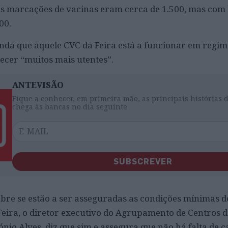
as marcações de vacinas eram cerca de 1.500, mas com
00.
inda que aquele CVC da Feira está a funcionar em regim
cer “muitos mais utentes”.
ANTEVISÃO
Fique a conhecer, em primeira mão, as principais histórias 
chega às bancas no dia seguinte
SUBSCREVER
bre se estão a ser asseguradas as condições mínimas d
eira, o diretor executivo do Agrupamento de Centros 
nio Alves, diz que sim e assegura que não há falta de 