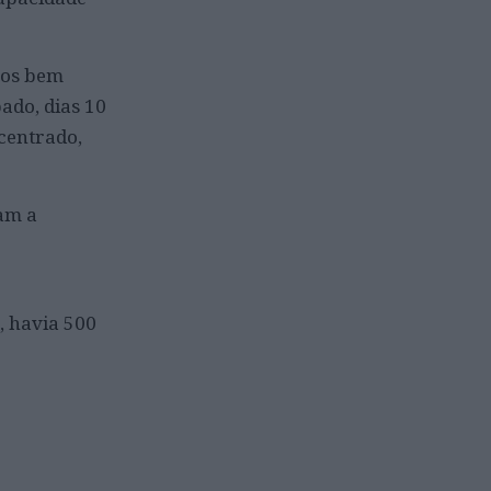
mos bem
ado, dias 10
ncentrado,
am a
, havia 500