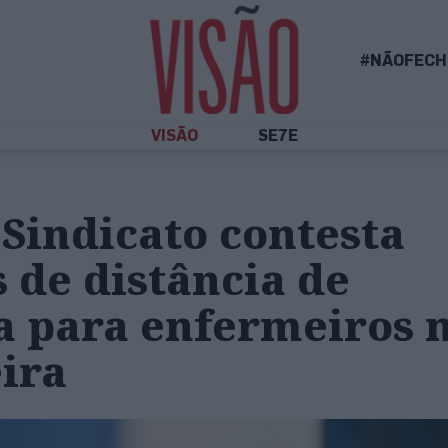
#NÃOFECH
VISÃO
SE7E
 Sindicato contesta
 de distância de
a para enfermeiros 
ira