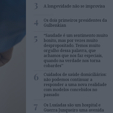
3
A longevidade não se improvisa
4
Os dois primeiros presidentes da
Gulbenkian
5
“Saudade é um sentimento muito
bonito, mas por vezes muito
despropositado. Temos muito
orgulho dessa palavra, que
achamos que nos faz especiais,
quando na verdade nos torna
cobardes’’
6
Cuidados de saúde domiciliários:
não podemos continuar a
responder a uma nova realidade
com modelos concebidos no
passado
7
Os Lusíadas são um hospital e
Guerra Junqueiro uma avenida