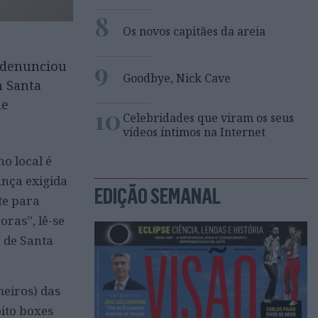
8
Os novos capitães da areia
9
) denunciou
Goodbye, Nick Cave
m Santa
de
10
Celebridades que viram os seus
vídeos íntimos na Internet
o local é
ança exigida
EDIÇÃO SEMANAL
te para
ras”, lê-se
 de Santa
meiros) das
oito boxes