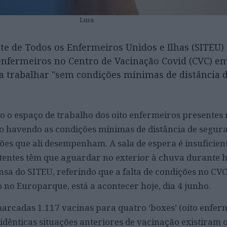
Lusa
te de Todos os Enfermeiros Unidos e Ilhas (SITEU
enfermeiros no Centro de Vacinação Covid (CVC) e
 a trabalhar "sem condições mínimas de distância 
 o espaço de trabalho dos oito enfermeiros presentes n
o havendo as condições mínimas de distância de segur
ões que ali desempenham. A sala de espera é insuficien
tentes têm que aguardar no exterior à chuva durante ho
a do SITEU, referindo que a falta de condições no CVC
o no Europarque, está a acontecer hoje, dia 4 junho.
arcadas 1.117 vacinas para quatro ‘boxes’ (oito enfer
“idênticas situações anteriores de vacinação existiram 