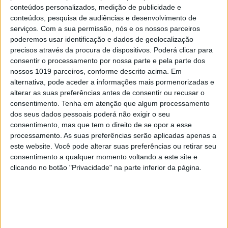
conteúdos personalizados, medição de publicidade e
conteúdos, pesquisa de audiências e desenvolvimento de
SUBSCREVER
serviços.
Com a sua permissão, nós e os nossos parceiros
poderemos usar identificação e dados de geolocalização
precisos através da procura de dispositivos. Poderá clicar para
consentir o processamento por nossa parte e pela parte dos
E depois de muito ter insistido para um dia falar
nossos 1019 parceiros, conforme descrito acima. Em
com Cristiano Ronaldo, Bruno Nogueira nem
alternativa, pode aceder a informações mais pormenorizadas e
queria acreditar que o nosso craque ali estava:
alterar as suas preferências antes de consentir ou recusar o
consentimento.
Tenha em atenção que algum processamento
deitado na cama, de tronco nu, a falar a partir da
dos seus dados pessoais poderá não exigir o seu
conta de Instagram da sua Georgina Rodríguez, “só
consentimento, mas que tem o direito de se opor a esse
para dar uma força, amigo”. Agora fica a dúvida:
processamento. As suas preferências serão aplicadas apenas a
este website. Você pode alterar suas preferências ou retirar seu
qual deles é maior? Ontem, o carro de Nuno Markl
consentimento a qualquer momento voltando a este site e
parecia o autocarro da Seleção Nacional, a passar
clicando no botão "Privacidade" na parte inferior da página.
pelas ruas de Lisboa com Bruno Nogueira a acenar
e a agradecer, sempre muito tímido.
“Vão para
dentro”, gritava de dentro do carro, comovido,
mais do que nervoso. Um misto de sensações