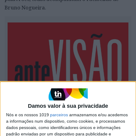
Bruno Nogueira.
ANTEVISÃO
Damos valor à sua privacidade
Fique a conhecer, em primeira mão, as principais
Nós e os nossos 1019
parceiros
armazenamos e/ou acedemos
histórias da edição que chega às bancas no dia seguinte
a informações num dispositivo, como cookies, e processamos
dados pessoais, como identificadores únicos e informações
padrão enviadas por um dispositivo para publicidade e