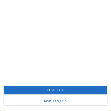
OPINIÃO
As touradas representam o País?
Perguntem ao povo
EU ACEITO
MAIS OPÇÕES