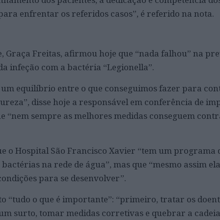
para enfrentar os referidos casos”, é referido na nota.
e, Graça Freitas, afirmou hoje que “nada falhou” na pr
da infeção com a bactéria “Legionella”.
 um equilíbrio entre o que conseguimos fazer para con
ureza”, disse hoje a responsável em conferência de im
ue “nem sempre as melhores medidas conseguem contra
ue o Hospital São Francisco Xavier “tem um programa d
 bactérias na rede de água”, mas que “mesmo assim el
ondições para se desenvolver”.
to “tudo o que é importante”: “primeiro, tratar os doent
 um surto, tomar medidas corretivas e quebrar a cadeia