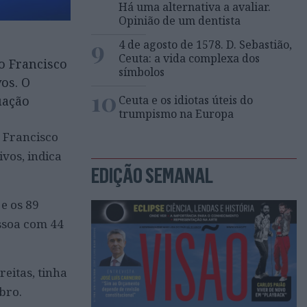
Há uma alternativa a avaliar.
Opinião de um dentista
9
4 de agosto de 1578. D. Sebastião,
Ceuta: a vida complexa dos
o Francisco
símbolos
os. O
10
Ceuta e os idiotas úteis do
uação
trumpismo na Europa
o Francisco
ivos, indica
EDIÇÃO SEMANAL
e os 89
ssoa com 44
eitas, tinha
bro.