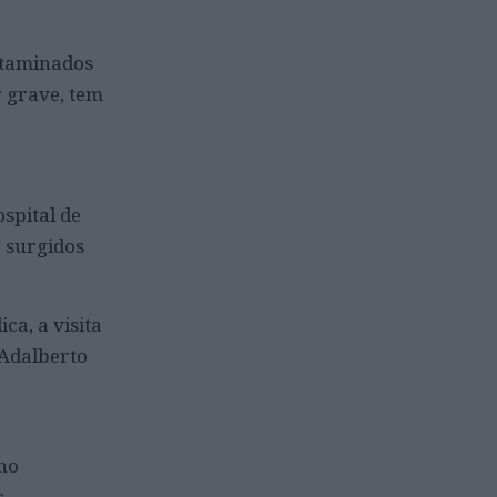
ntaminados
r grave, tem
spital de
’ surgidos
a, a visita
 Adalberto
lho
s