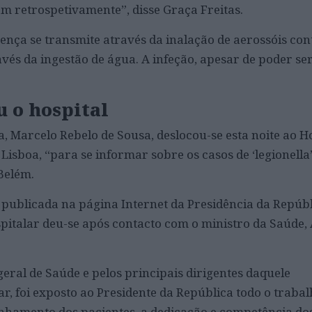
 retrospetivamente”, disse Graça Freitas.
ença se transmite através da inalação de aerossóis co
vés da ingestão de água. A infeção, apesar de poder se
u o hospital
, Marcelo Rebelo de Sousa, deslocou-se esta noite ao Ho
Lisboa, “para se informar sobre os casos de ‘legionella
 Belém.
ublicada na página Internet da Presidência da Repúblic
pitalar deu-se após contacto com o ministro da Saúde,
eral de Saúde e pelos principais dirigentes daquele
r, foi exposto ao Presidente da República todo o traba
hamento dos pacientes, a dedicação e competência do