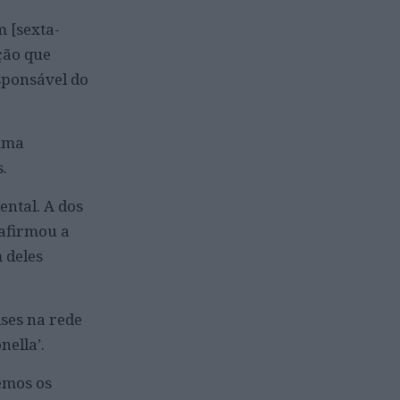
m [sexta-
ção que
sponsável do
“uma
.
ental. A dos
 afirmou a
 deles
ises na rede
nella’.
emos os