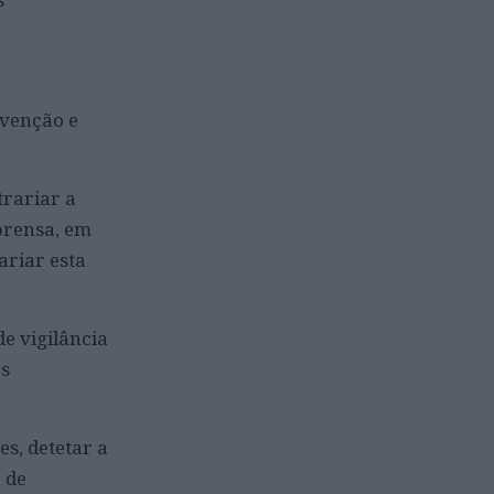
evenção e
trariar a
prensa, em
riar esta
e vigilância
as
es, detetar a
 de