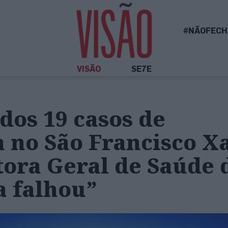
#NÃOFECH
VISÃO
SE7E
os 19 casos de
a no São Francisco X
ora Geral de Saúde 
a falhou”