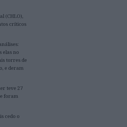
al (CHLO),
tos críticos
análises:
s elas no
is torres de
ro, e deram
er teve 27
ue foram
is cedo o