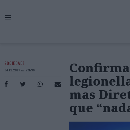
Confirmad
SOCIEDADE
04.11.2017 às 22h30
legionell
mas Diret
que “nad