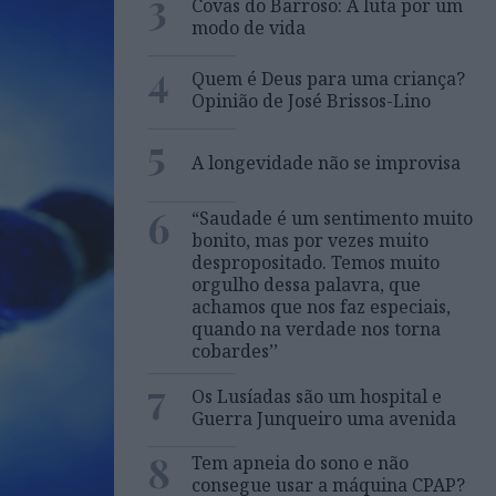
3
Covas do Barroso: A luta por um
modo de vida
4
Quem é Deus para uma criança?
Opinião de José Brissos-Lino
5
A longevidade não se improvisa
6
“Saudade é um sentimento muito
bonito, mas por vezes muito
despropositado. Temos muito
orgulho dessa palavra, que
achamos que nos faz especiais,
quando na verdade nos torna
cobardes’’
7
Os Lusíadas são um hospital e
Guerra Junqueiro uma avenida
8
Tem apneia do sono e não
consegue usar a máquina CPAP?