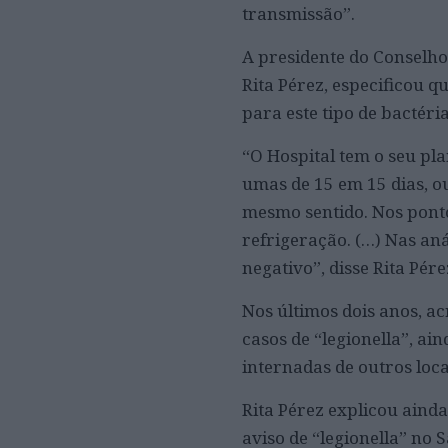
transmissão”.
A presidente do Conselho
Rita Pérez, especificou q
para este tipo de bactéri
“O Hospital tem o seu pla
umas de 15 em 15 dias, ou
mesmo sentido. Nos pontos
refrigeração. (…) Nas aná
negativo”, disse Rita Pére
Nos últimos dois anos, a
casos de “legionella”, ai
internadas de outros loca
Rita Pérez explicou aind
aviso de “legionella” no 