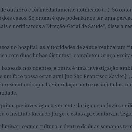
 de outubro e foi imediatamente notificado (…). Só onte
 dois casos. Só ontem é que poderíamos ter uma perce
is e notificamos a Direção-Geral de Saúde”, disse a re
casos no hospital, as autoridades de saúde realizaram 
ica com duas linhas distintas”, completou Graça Freitas
, baseada nos doentes, e outra é uma investigação ambi
 um foco possa estar aqui [no São Francisco Xavier]”,
 acrescentando que havia relação entre os infetados, um
nidade.
equipa que investigou a vertente da água conduziu anál
a o Instituto Ricardo Jorge, e estas apresentaram ‘legio
eliminar, requer cultura, e dentro de duas semanas ter