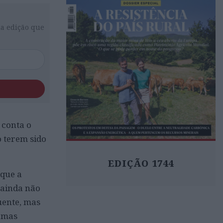
da edição que
 conta o
o terem sido
EDIÇÃO 1744
 que a
 ainda não
uente, mas
, mas