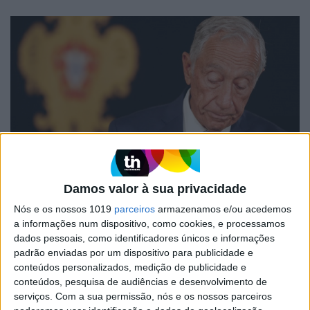
#NÃOFECHEMOSOLHOS
EXCLUSIVO
Damos valor à sua privacidade
Marcelo Rebelo de Sousa: "Não
podemos fechar os olhos à
Nós e os nossos 1019
parceiros
armazenamos e/ou acedemos
dignidade da pessoa, das pessoas, de
a informações num dispositivo, como cookies, e processamos
carne e osso"
dados pessoais, como identificadores únicos e informações
padrão enviadas por um dispositivo para publicidade e
Um universo sem valores, princípios e regras
conteúdos personalizados, medição de publicidade e
que defendam a dignidade humana é um
conteúdos, pesquisa de audiências e desenvolvimento de
universo de morte, não de vida
serviços.
Com a sua permissão, nós e os nossos parceiros