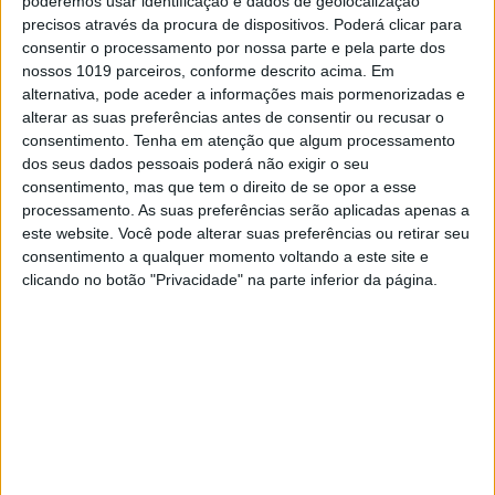
poderemos usar identificação e dados de geolocalização
precisos através da procura de dispositivos. Poderá clicar para
consentir o processamento por nossa parte e pela parte dos
nossos 1019 parceiros, conforme descrito acima. Em
alternativa, pode aceder a informações mais pormenorizadas e
alterar as suas preferências antes de consentir ou recusar o
consentimento.
Tenha em atenção que algum processamento
dos seus dados pessoais poderá não exigir o seu
consentimento, mas que tem o direito de se opor a esse
processamento. As suas preferências serão aplicadas apenas a
este website. Você pode alterar suas preferências ou retirar seu
consentimento a qualquer momento voltando a este site e
clicando no botão "Privacidade" na parte inferior da página.
VISÃO DO DIA
EXCLUSIVO
VISÃO DO DIA: O Ano Novo já
chegou, mas 2025 só vai "começar" a
20 de janeiro
Quando observa o mundo, Donald Trump só vê
oportunidades de negócio. Mas nunca aquele
tipo de negócios em que as duas partes podem
sair vencedoras. Para Trump, ou se ganha ou se
perde. E o seu grande jogo do Monopólio vai