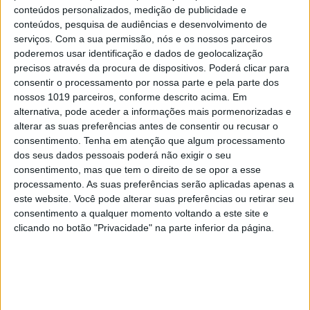
procurador Orlando Figueira (que se encontra,
conteúdos personalizados, medição de publicidade e
desde o passado dia 25, em prisão preventiva na
conteúdos, pesquisa de audiências e desenvolvimento de
serviços.
Com a sua permissão, nós e os nossos parceiros
cadeia de Évora), para que arquivasse, em 16 de
poderemos usar identificação e dados de geolocalização
janeiro de 2012, um processo no qual Manuel
precisos através da procura de dispositivos. Poderá clicar para
Vicente era suspeito de branqueamento de
consentir o processamento por nossa parte e pela parte dos
nossos 1019 parceiros, conforme descrito acima. Em
capitais. O dirigente angolano diz ser
alternativa, pode aceder a informações mais pormenorizadas e
“completamente alheio à contratação” de Orlando
alterar as suas preferências antes de consentir ou recusar o
Figueira, para trabalhar no setor privado, assim
consentimento.
Tenha em atenção que algum processamento
dos seus dados pessoais poderá não exigir o seu
como a “qualquer pagamento” de que aquele
consentimento, mas que tem o direito de se opor a esse
magistrado tenha beneficiado.
processamento. As suas preferências serão aplicadas apenas a
este website. Você pode alterar suas preferências ou retirar seu
Na nota distribuída, Manuel Vicente refere ainda
consentimento a qualquer momento voltando a este site e
que
“quanto ao processo arquivado, ao que sei
clicando no botão "Privacidade" na parte inferior da página.
uma simples averiguação de origem de fundos
relativos à compra de um imóvel, confiei a minha
representação a um advogado, o qual apresentou
comprovação cabal da origem lícita dos fundos,