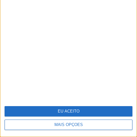
Adalberto Ribeiro: “Não
procuramos seguir modas nem
programar em função do que é mais
mediático. Procuramos artistas que
tenham autenticidade, qualidade e
algo para dizer em palco”
EU ACEITO
MAIS OPÇÕES
35 lugares à sombra