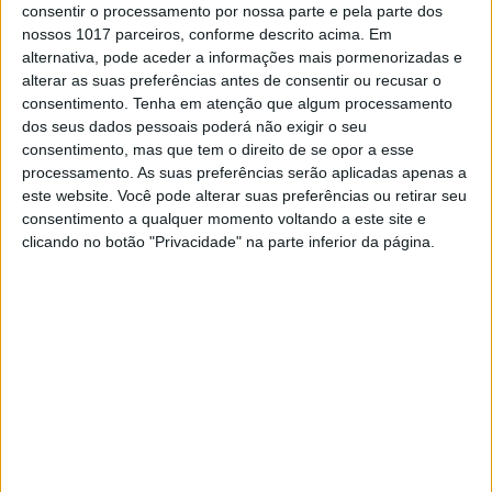
consentir o processamento por nossa parte e pela parte dos
POLÍTICA
nossos 1017 parceiros, conforme descrito acima. Em
Proença diz que duração de
alternativa, pode aceder a informações mais pormenorizadas e
chamadas para procurador
alterar as suas preferências antes de consentir ou recusar o
“demonstra que nada de relevante
consentimento.
Tenha em atenção que algum processamento
pode ter sido falado”
dos seus dados pessoais poderá não exigir o seu
consentimento, mas que tem o direito de se opor a esse
Reagindo à notícia publicada no site da VISÃO
processamento. As suas preferências serão aplicadas apenas a
com o registo das chamadas entre o procurador
Orlando Figueira e o escritório de Proença de
este website. Você pode alterar suas preferências ou retirar seu
Carvalho, ao longo do ano de 2015, o advogado e
consentimento a qualquer momento voltando a este site e
presidente do conselho de administração da
clicando no botão "Privacidade" na parte inferior da página.
Global Media diz que o procurador o contactou
pela primeira vez em maio desse ano. E promete
mais explicações sobre o que se passou a partir
daí para o julgamento da Operação Fizz