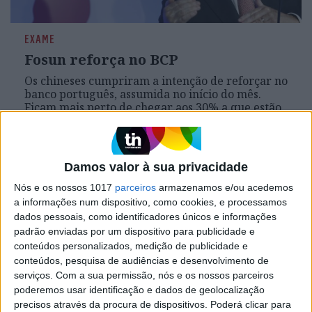
EXAME
Fosun reforça no BCP
Os chineses cumpriram a intenção de reforçar no
banco português, assumida no início do mês.
Ficam mais perto de chegar aos 30% a que estão
autorizados.
Damos valor à sua privacidade
Nós e os nossos 1017
parceiros
armazenamos e/ou acedemos
a informações num dispositivo, como cookies, e processamos
dados pessoais, como identificadores únicos e informações
padrão enviadas por um dispositivo para publicidade e
conteúdos personalizados, medição de publicidade e
conteúdos, pesquisa de audiências e desenvolvimento de
serviços.
Com a sua permissão, nós e os nossos parceiros
poderemos usar identificação e dados de geolocalização
precisos através da procura de dispositivos. Poderá clicar para