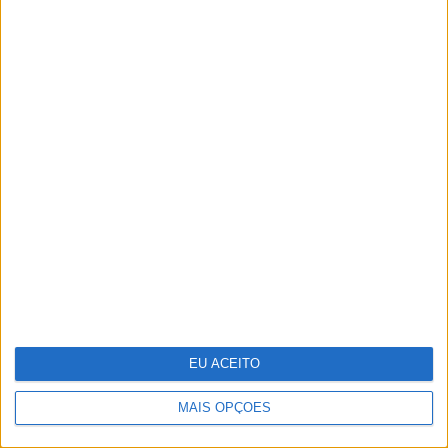
35 lugares à sombra
EU ACEITO
MAIS OPÇÕES