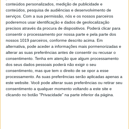
nome sem estar aprovada a orientação estratégica
conteúdos personalizados, medição de publicidade e
nacional”, comenta à VISÃO uma fonte próxima de
conteúdos, pesquisa de audiências e desenvolvimento de
serviços.
Com a sua permissão, nós e os nossos parceiros
Luís Montenegro que considera que “o processo
poderemos usar identificação e dados de geolocalização
nasce desde logo inquinado por parte da comisso
precisos através da procura de dispositivos. Poderá clicar para
política de secção que quis acelerar a escolha sem
consentir o processamento por nossa parte e pela parte dos
nossos 1019 parceiros, conforme descrito acima. Em
se perceber porquê”.
alternativa, pode aceder a informações mais pormenorizadas e
alterar as suas preferências antes de consentir ou recusar o
De resto, a mesma fonte recusa que tenha havido
consentimento.
Tenha em atenção que algum processamento
qualquer atropelo aos estatutos do partido e frisa
dos seus dados pessoais poderá não exigir o seu
que perante o “impasse” que pressupunha a
consentimento, mas que tem o direito de se opor a esse
processamento. As suas preferências serão aplicadas apenas a
concelhia insistir no nome que a direção do partido
este website. Você pode alterar suas preferências ou retirar seu
rejeitava, foi tomada uma decisão, com um convite
consentimento a qualquer momento voltando a este site e
a Jorge Ratola, que terá aceitado depois de várias
clicando no botão "Privacidade" na parte inferior da página.
outras personalidades se terem mostrado
indisponíveis.
IL diz que “Espinho não se