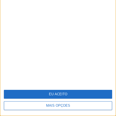
Um novo estúdio em Lisboa para
jantares, showcookings,
apresentações de marcas, todo
decorado em português
EU ACEITO
MAIS OPÇÕES