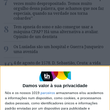
7
vezes muito despropositado. Temos muito
orgulho dessa palavra, que achamos que nos faz
especiais, quando na verdade nos torna
cobardes’’
8
Tem apneia do sono e não consegue usar a
máquina CPAP? Há uma alternativa a avaliar.
Opinião de um dentista
9
Os Lusíadas são um hospital e Guerra Junqueiro
uma avenida
10
4 de agosto de 1578. D. Sebastião, Ceuta: a vida
complexa dos símbolos
Damos valor à sua privacidade
MAIS NA VISÃO
Nós e os nossos 1019
parceiros
armazenamos e/ou acedemos
a informações num dispositivo, como cookies, e processamos
dados pessoais, como identificadores únicos e informações
padrão enviadas por um dispositivo para publicidade e