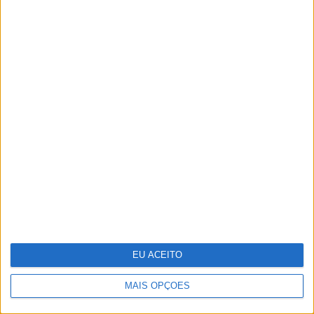
Bárbara Branco e José Condessa em
cenas eróticas em "O Crime do
Padre Amaro"
EU ACEITO
MAIS OPÇÕES