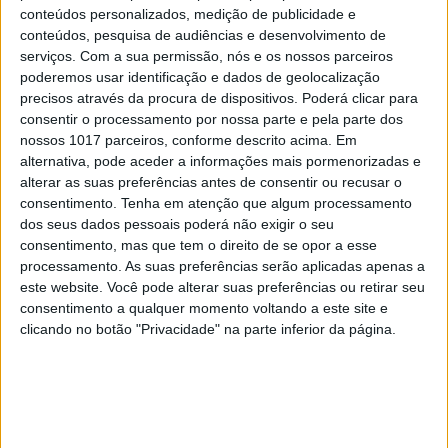
País passou nos últimos 30 anos. Foi, aliás, nessa
conteúdos personalizados, medição de publicidade e
conteúdos, pesquisa de audiências e desenvolvimento de
outra mensagem em que os socialistas também
serviços.
Com a sua permissão, nós e os nossos parceiros
apostaram logo no arranque do debate e durante
poderemos usar identificação e dados de geolocalização
esta quinta-feira. A ministra da Segurança Social,
precisos através da procura de dispositivos. Poderá clicar para
consentir o processamento por nossa parte e pela parte dos
Ana Mendes Godinho, a quem coube encerrar a
nossos 1017 parceiros, conforme descrito acima. Em
discussão de dois dias, resumiu que para o País,
alternativa, pode aceder a informações mais pormenorizadas e
perante os efeitos da pandemia e agora da guerra,
alterar as suas preferências antes de consentir ou recusar o
consentimento.
Tenha em atenção que algum processamento
contar com uma resposta do Estado à altura “teria
dos seus dados pessoais poderá não exigir o seu
sido impossível se a direita estivesse no Governo”.
consentimento, mas que tem o direito de se opor a esse
“Virámos a página da austeridade, mas não
processamento. As suas preferências serão aplicadas apenas a
este website. Você pode alterar suas preferências ou retirar seu
virámos a página da memória”, disse.
consentimento a qualquer momento voltando a este site e
clicando no botão "Privacidade" na parte inferior da página.
“Temos falado de um
orçamento de
maquilhagens”, apontou