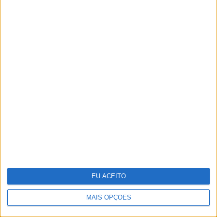
Não perca na CARAS: tudo sobre o
casamento de Catarina, filha de
António Costa, com João Rodrigues
EU ACEITO
MAIS OPÇÕES