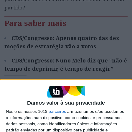
partido?
Para saber mais
CDS/Congresso: Apenas quatro das dez
moções de estratégia vão a votos
CDS/Congresso: Nuno Melo diz que “não é
tempo de deprimir, é tempo de reagir”
CDS/Congresso: Cecília Meireles pede
para se porem de lado “indignações”
Damos valor à sua privacidade
CDS/Congresso: Dirigente acusa oposição
Nós e os nossos 1019
parceiros
armazenamos e/ou acedemos
interna de agir “contra o partido” e recebe
a informações num dispositivo, como cookies, e processamos
vaias
dados pessoais, como identificadores únicos e informações
padrão enviadas por um dispositivo para publicidade e