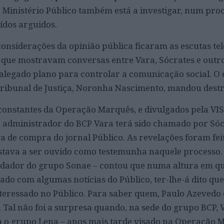
 Ministério Público também está a investigar, num pro
ídos arguidos.
considerações da opinião pública ficaram as escutas te
, que mostravam conversas entre Vara, Sócrates e outr
alegado plano para controlar a comunicação social. O 
ribunal de Justiça, Noronha Nascimento, mandou destru
constantes da Operação Marquês, e divulgados pela VI
administrador do BCP Vara terá sido chamado por Sóc
a de compra do jornal Público. As revelações foram fei
tava a ser ouvido como testemunha naquele processo. 
ndador do grupo Sonae – contou que numa altura em qu
ado com algumas notícias do Público, ter-lhe-á dito qu
eressado no Público. Para saber quem, Paulo Azevedo 
Tal não foi a surpresa quando, na sede do grupo BCP, V
ra o grupo Lena – anos mais tarde visado na Operação 