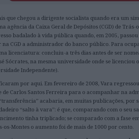
s que chegou a dirigente socialista quando era um si
 agência da Caixa Geral de Depósitos (CGD) de Trás-o
resso badalado à vida pública quando, em 2005, passou
r na CGD a administrador do banco público. Para ocupa
ma licenciatura: concluiu-a três dias antes de ser nom
sé Sócrates, na mesma universidade onde se licenciou 
ersidade Independente).
ficaram por aqui. Em fevereiro de 2008, Vara regresso
te de Carlos Santos Ferreira para o acompanhar na ad
“transferência” acabaria, em muitas publicações, por 
deiro “salto à vara”: é que, comparando com o seu sa
encimento tinha triplicado; se comparado com a fase e
-os-Montes o aumento foi de mais de 1000 por cento.