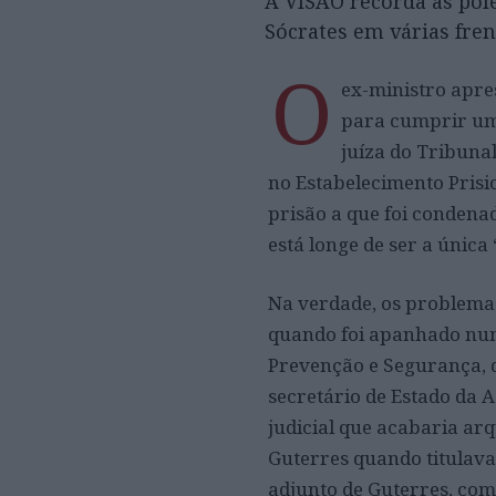
A VISÃO recorda as pol
Sócrates em várias fre
O
ex-ministro apre
para
cumprir uma 
juíza do Tribuna
no Estabelecimento Prisi
prisão a que foi condena
está longe de ser a única
Na verdade, os problema
quando foi apanhado num
Prevenção e Segurança, q
secretário de Estado da 
judicial que acabaria arq
Guterres quando titulava 
adjunto de Guterres, co