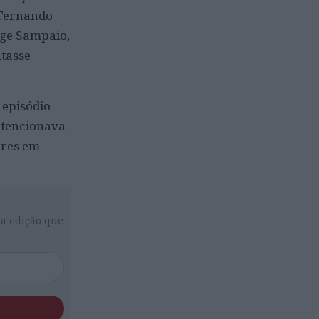
 Fernando
rge Sampaio,
tasse
 episódio
 tencionava
ores em
da edição que