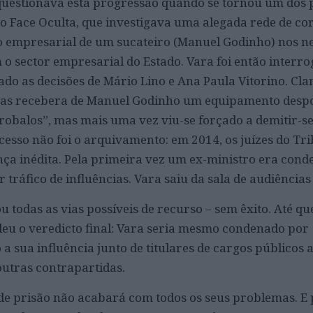
questionava esta progressão quando se tornou um dos 
o Face Oculta, que investigava uma alegada rede de c
po empresarial de um sucateiro (Manuel Godinho) nos n
o sector empresarial do Estado. Vara foi então interr
iado as decisões de Mário Lino e Ana Paula Vitorino. Cl
enas recebera de Manuel Godinho um equipamento despo
robalos”, mas mais uma vez viu-se forçado a demitir-se
ocesso não foi o arquivamento: em 2014, os juízes do Tr
ça inédita. Pela primeira vez um ex-ministro era con
r tráfico de influências. Vara saiu da sala de audiência
u todas as vias possíveis de recurso – sem êxito. Até q
deu o veredicto final: Vara seria mesmo condenado por
 sua influência junto de titulares de cargos públicos a
outras contrapartidas.
 de prisão não acabará com todos os seus problemas. E 