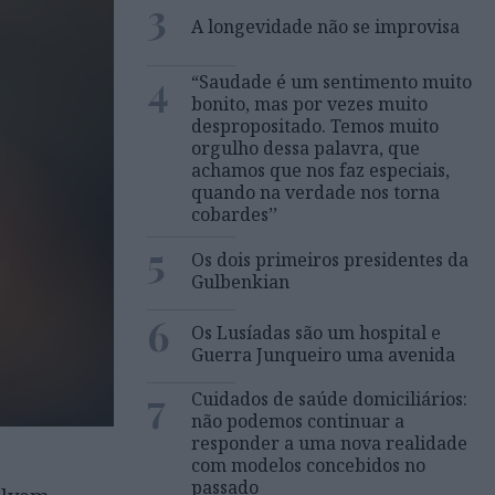
3
A longevidade não se improvisa
4
“Saudade é um sentimento muito
bonito, mas por vezes muito
despropositado. Temos muito
orgulho dessa palavra, que
achamos que nos faz especiais,
quando na verdade nos torna
cobardes’’
5
Os dois primeiros presidentes da
Gulbenkian
6
Os Lusíadas são um hospital e
Guerra Junqueiro uma avenida
7
Cuidados de saúde domiciliários:
não podemos continuar a
responder a uma nova realidade
com modelos concebidos no
passado