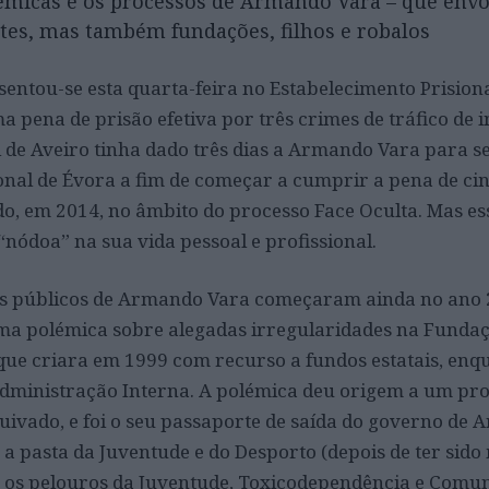
émicas e os processos de Armando Vara – que env
ntes, mas também fundações, filhos e robalos
sentou-se esta quarta-feira no
Estabelecimento Prision
pena de prisão efetiva por três crimes de tráfico de i
l de Aveiro tinha dado três dias a Armando Vara para s
onal de Évora a fim de começar a cumprir a pena de ci
do, em 2014, no âmbito do processo Face Oculta. Mas es
 “nódoa” na sua vida pessoal e profissional.
s públicos de Armando Vara começaram ainda no ano 
a polémica sobre alegadas irregularidades na Fundaç
ue criara em 1999 com recurso a fundos estatais, enq
Administração Interna. A polémica deu origem a um pr
uivado, e foi o seu passaporte de saída do governo de 
a pasta da Juventude e do Desporto (depois de ter sido
m os pelouros da Juventude, Toxicodependência e Comu