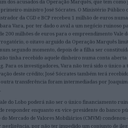
é um dos acusados da Operação Marquês, que tem como 
-primeiro-ministro José Sócrates. O Ministério Público 
nistrador da CGD e BCP recebeu 1 milhão de euros numa
rbara Vara, por ter dado o aval a um negócio ruinoso p
de 200 milhões de euros para o empreendimento Vale d
rogatório, o oitavo arguido da Operação Marquês limi
 (num segundo momento, depois de a filha ser constituíd
ão tinha recebido aquele dinheiro numa conta aberta 
 Para os investigadores, Vara não terá sido o único a
ação deste crédito; José Sócrates também terá recebid
 outra transferência foram intermediadas por Joaquim
.
Vale do Lobo poderá não ser o único financiamento ruin
de responder enquanto ex-vice-presidente do banco pú
o do Mercado de Valores Mobiliários (CMVM) condenou
r negligência, por não ter impedido um conjunto de ileg