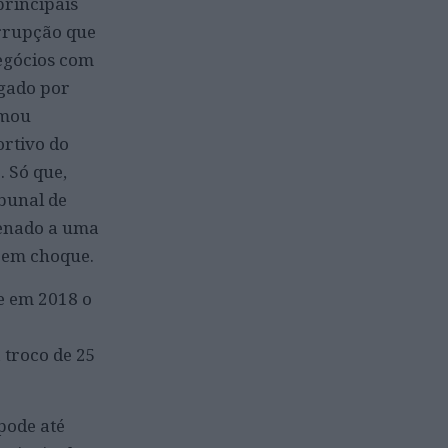
principais
orrupção que
egócios com
ogado por
amou
rtivo do
. Só que,
ibunal de
denado a uma
s em choque.
ue em
2018 o
 troco de 25
pode até