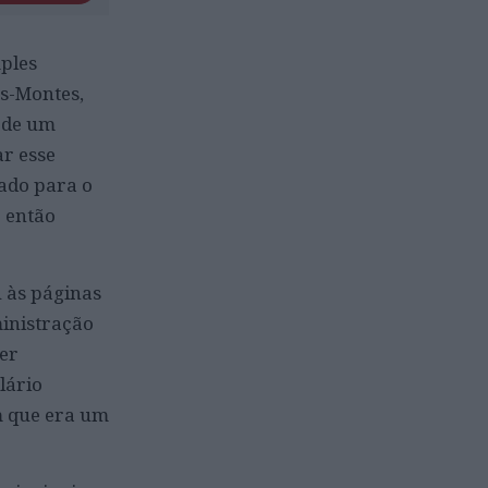
mples
s-Montes,
 de um
r esse
eado para o
o então
u às páginas
ministração
ser
lário
m que era um