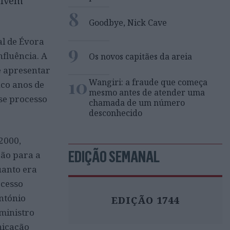
olvem
8
Goodbye, Nick Cave
al de Évora
9
nfluência. A
Os novos capitães da areia
e apresentar
10
Wangiri: a fraude que começa
nco anos de
mesmo antes de atender uma
se processo
chamada de um número
desconhecido
2000,
EDIÇÃO SEMANAL
ão para a
uanto era
ocesso
António
EDIÇÃO 1744
 ministro
nicação