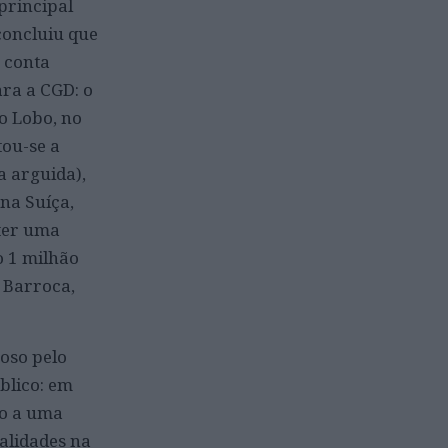
principal
concluiu que
 conta
ara a CGD: o
o Lobo, no
tou-se a
a arguida),
na Suíça,
 ter uma
o 1 milhão
 Barroca,
oso pelo
blico: em
-o a uma
alidades na