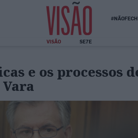
#NÃOFECH
VISÃO
SE7E
cas e os processos d
 Vara