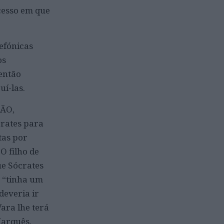
cesso em que
lefónicas
os
então
í-las.
SÃO,
rates para
tas por
O filho de
e Sócrates
e
“tinha um
deveria ir
ara lhe terá
Marquês.