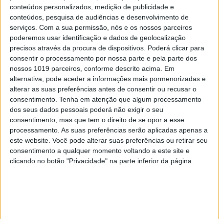
conteúdos personalizados, medição de publicidade e
alegadas “dificuldades financeiras”, ou se é tudo
conteúdos, pesquisa de audiências e desenvolvimento de
um grande equívoco dos investigadores.
serviços.
Com a sua permissão, nós e os nossos parceiros
poderemos usar identificação e dados de geolocalização
4. Teve ou não ou papel relevante na escolha de
precisos através da procura de dispositivos. Poderá clicar para
Armando Vara para a administração da Caixa
consentir o processamento por nossa parte e pela parte dos
nossos 1019 parceiros, conforme descrito acima. Em
Geral de Depósitos?
alternativa, pode aceder a informações mais pormenorizadas e
alterar as suas preferências antes de consentir ou recusar o
É uma das relações estabelecidas pelos
consentimento.
Tenha em atenção que algum processamento
investigadores quando chegaram a Vale do Lobo.
dos seus dados pessoais poderá não exigir o seu
consentimento, mas que tem o direito de se opor a esse
Helder Bataglia e o holandês Jeroen Van Dooren,
processamento. As suas preferências serão aplicadas apenas a
que transferiram dinheiro para as contas de
este website. Você pode alterar suas preferências ou retirar seu
Barroca (que acabou na conta de Santos Silva),
consentimento a qualquer momento voltando a este site e
clicando no botão "Privacidade" na parte inferior da página.
tinham ligações ao empreendimento de luxo no
Algarve: o primeiro enquanto accionista, o
segundo enquanto cliente. O resort beneficiou de
um financiamento bancário da Caixa Geral de
Depósitos? Em que momento? Quando Armando