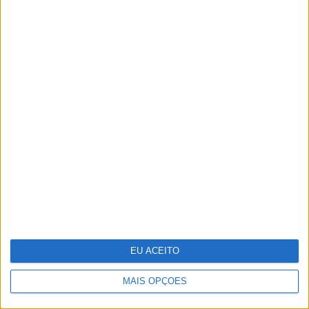
OPINIÃO
Carta aberta: Hospitais para as
Misericórdias: pragmatismo ou
obsessão ideológica?
EU ACEITO
MAIS OPÇÕES