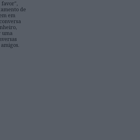
 favor",
gamento de
gem em
 conversa
nheiro,
r uma
nversas
s amigos.