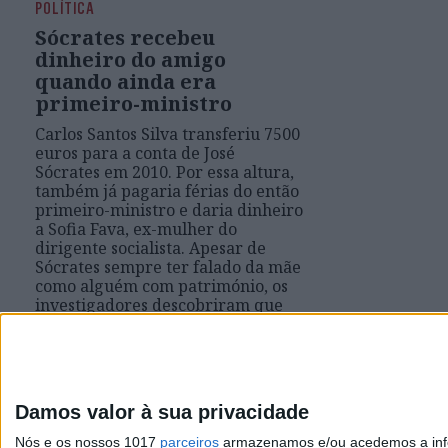
POLÍTICA
Sócrates recebeu
dinheiro do amigo
quando ainda era
primeiro-ministro
Carlos Santos Silva transferiu 7500
euros para a conta de José
Sócrates em 2010. Por essa altura,
também já pagaria férias do então
primeiro-ministro e daria dinheiro
a Sofia Fava, ex-mulher do
dirigente socialista. Apesar de
Sócrates sempre ter falado da mãe
como alguém com património, os
investigadores descobriram que
Adelaide Monteiro dependia da
generosidade do filho - ou do
amigo daquele
Damos valor à sua privacidade
Nós e os nossos 1017
parceiros
armazenamos e/ou acedemos a infor