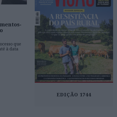
omentos-
o
rocesso que
até à data
EDIÇÃO 1744