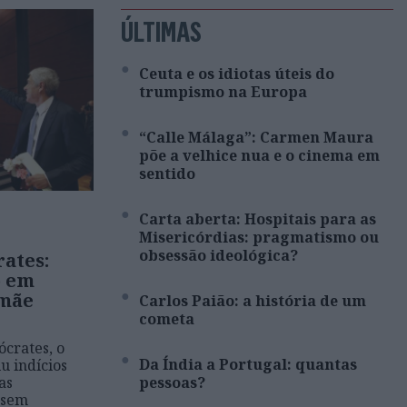
ÚLTIMAS
Ceuta e os idiotas úteis do
trumpismo na Europa
“Calle Málaga”: Carmen Maura
põe a velhice nua e o cinema em
sentido
Carta aberta: Hospitais para as
Misericórdias: pragmatismo ou
obsessão ideológica?
rates:
o em
 mãe
Carlos Paião: a história de um
cometa
ócrates, o
Da Índia a Portugal: quantas
u indícios
as
pessoas?
 sem