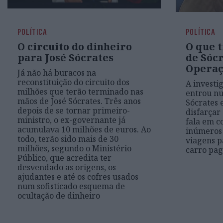
POLÍTICA
POLÍTICA
O circuito do dinheiro
O que 
para José Sócrates
de Sócr
Operaç
Já não há buracos na
reconstituição do circuito dos
A investi
milhões que terão terminado nas
entrou n
mãos de José Sócrates. Três anos
Sócrates 
depois de se tornar primeiro-
disfarçar
ministro, o ex-governante já
fala em c
acumulava 10 milhões de euros. Ao
inúmeros
todo, terão sido mais de 30
viagens p
milhões, segundo o Ministério
carro pag
Público, que acredita ter
desvendado as origens, os
ajudantes e até os cofres usados
num sofisticado esquema de
ocultação de dinheiro