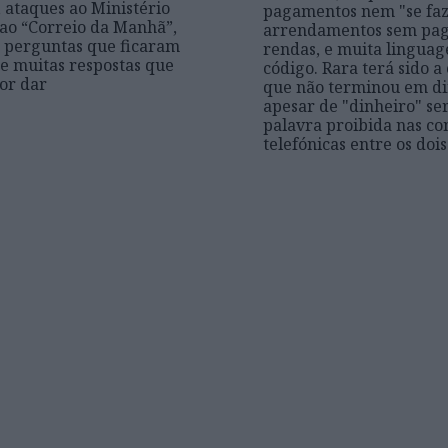
 ataques ao Ministério
pagamentos nem "se faz
 ao “Correio da Manhã”,
arrendamentos sem pa
 perguntas que ficaram
rendas, e muita lingua
 e muitas respostas que
código. Rara terá sido a
or dar
que não terminou em di
apesar de "dinheiro" se
palavra proibida nas co
telefónicas entre os doi