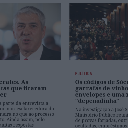
POLÍTICA
crates. As
Os códigos de Sóc
tas que ficaram
garrafas de vinh
zer
envelopes e uma
"depenadinha"
 parte da entrevista a
foi mais esclarecedora do
Na investigação a José S
meira no que ao processo
Ministério Público reuni
to. Ainda assim, pelo
de provas forjadas, outr
uitas respostas
ocultadas, empréstimos