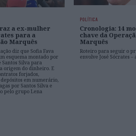
POLÍTICA
traz a ex-mulher
Cronologia: 14 m
ates para a
chave da Operaçã
ão Marquês
Marquês
gação diz que Sofia Fava
Roteiro para seguir o p
um esquema montado por
envolve José Sócrates – 
e Santos Silva para
 a origem do dinheiro. E
ontratos forjados,
 depósitos em numerário,
agas por Santos Silva e
o pelo grupo Lena