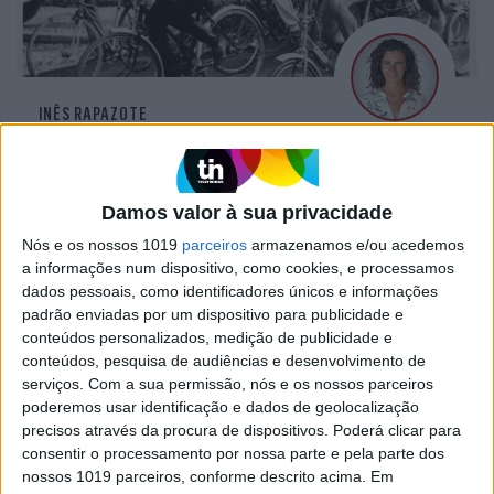
INÊS RAPAZOTE
CRONOFOTO
Marcelo e Portas: a pedalar juntos
desde 1982
Damos valor à sua privacidade
Andam há mais de 30 anos em encontros e
Nós e os nossos 1019
parceiros
armazenamos e/ou acedemos
desencontros, a pedalar pelas mesmas estradas.
a informações num dispositivo, como cookies, e processamos
Um acabou de chegar ao mais alto cargo da
dados pessoais, como identificadores únicos e informações
Nação. O outro diz-se de saída da política
padrão enviadas por um dispositivo para publicidade e
conteúdos personalizados, medição de publicidade e
conteúdos, pesquisa de audiências e desenvolvimento de
serviços.
Com a sua permissão, nós e os nossos parceiros
poderemos usar identificação e dados de geolocalização
precisos através da procura de dispositivos. Poderá clicar para
consentir o processamento por nossa parte e pela parte dos
nossos 1019 parceiros, conforme descrito acima. Em