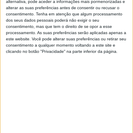
alternativa, pode aceder a informações mais pormenorizadas e
alterar as suas preferências antes de consentir ou recusar o
consentimento.
Tenha em atenção que algum processamento
dos seus dados pessoais poderá não exigir o seu
consentimento, mas que tem o direito de se opor a esse
processamento. As suas preferências serão aplicadas apenas a
este website. Você pode alterar suas preferências ou retirar seu
SÓNIA SAPAGE
consentimento a qualquer momento voltando a este site e
CRONOFOTO
clicando no botão "Privacidade" na parte inferior da página.
Rui Rio podia ter sido músico
É, provavelmente, o político que tem uma
relação mais complicada com a cultura, mas
pode ter passado ao lado de uma carreira na
música