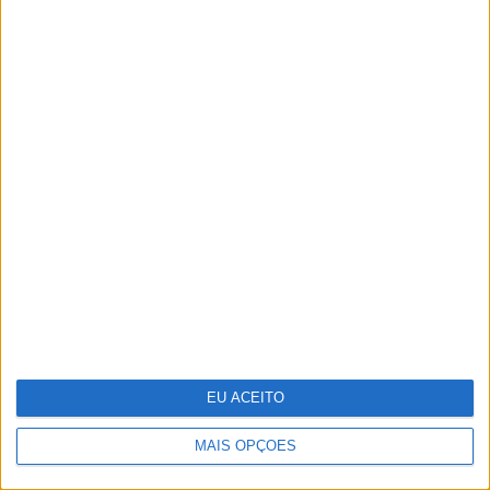
Antecipar o futuro: a visão da WTW
sobre os riscos emergentes
EU ACEITO
MAIS OPÇÕES