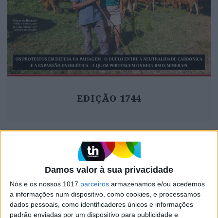
EDIÇÃO 1744
MAIS VISTOS
Damos valor à sua privacidade
1
Tem apneia do sono e não consegue usar a
Nós e os nossos 1017
parceiros
armazenamos e/ou acedemos
máquina CPAP? Há uma alternativa a avaliar.
a informações num dispositivo, como cookies, e processamos
Opinião de um dentista
dados pessoais, como identificadores únicos e informações
padrão enviadas por um dispositivo para publicidade e