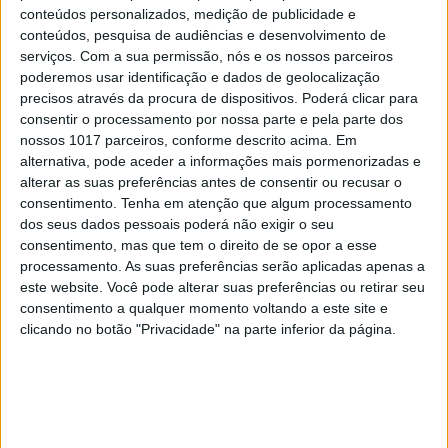
2
4 de agosto de 1578. D. Sebastião, Ceuta: a vida
conteúdos personalizados, medição de publicidade e
complexa dos símbolos
conteúdos, pesquisa de audiências e desenvolvimento de
serviços.
Com a sua permissão, nós e os nossos parceiros
3
poderemos usar identificação e dados de geolocalização
A longevidade não se improvisa
precisos através da procura de dispositivos. Poderá clicar para
consentir o processamento por nossa parte e pela parte dos
4
nossos 1017 parceiros, conforme descrito acima. Em
Os dois primeiros presidentes da Gulbenkian
alternativa, pode aceder a informações mais pormenorizadas e
alterar as suas preferências antes de consentir ou recusar o
5
“Saudade é um sentimento muito bonito, mas por
consentimento.
Tenha em atenção que algum processamento
vezes muito despropositado. Temos muito
dos seus dados pessoais poderá não exigir o seu
orgulho dessa palavra, que achamos que nos faz
consentimento, mas que tem o direito de se opor a esse
especiais, quando na verdade nos torna
processamento. As suas preferências serão aplicadas apenas a
cobardes’’
este website. Você pode alterar suas preferências ou retirar seu
6
consentimento a qualquer momento voltando a este site e
Cuidados de saúde domiciliários: não podemos
clicando no botão "Privacidade" na parte inferior da página.
continuar a responder a uma nova realidade com
modelos concebidos no passado
7
Os Lusíadas são um hospital e Guerra Junqueiro
uma avenida