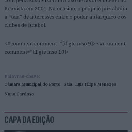
com pena suspensa num caso de favorecimento ao
Boavista em 2001. Na ocasião, o próprio juiz aludiu
à “teia” de interesses entre o poder autárquico e os
clubes de futebol.
<#comment comment=”[if gte mso 9]> <#comment
comment=”[if gte mso 10]>
Palavras-chave:
Câmara Municipal do Porto
Gaia
Luís Filipe Menezes
Nuno Cardoso
CAPA DA EDIÇÃO