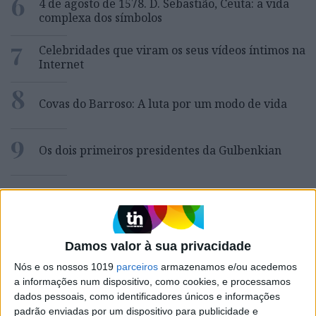
6
4 de agosto de 1578. D. Sebastião, Ceuta: a vida
complexa dos símbolos
7
Celebridades que viram os seus vídeos íntimos na
Internet
8
Covas do Barroso: A luta por um modo de vida
9
Os dois primeiros presidentes da Gulbenkian
10
Edição 1744
Damos valor à sua privacidade
MAIS NA VISÃO
Nós e os nossos 1019
parceiros
armazenamos e/ou acedemos
a informações num dispositivo, como cookies, e processamos
dados pessoais, como identificadores únicos e informações
padrão enviadas por um dispositivo para publicidade e