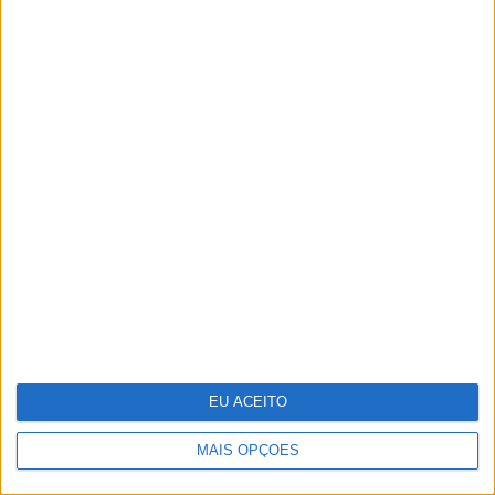
Um século de propaganda na VISÃO
História
EU ACEITO
MAIS OPÇÕES